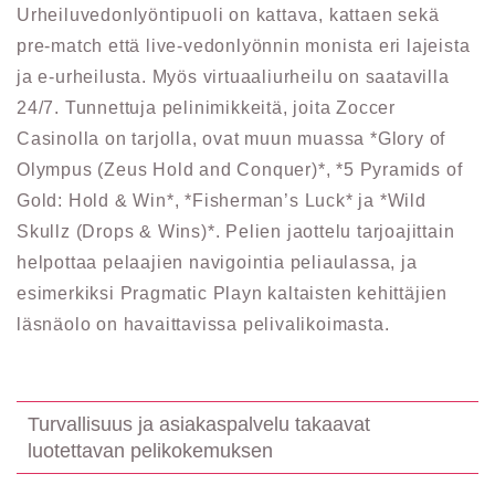
Urheiluvedonlyöntipuoli on kattava, kattaen sekä
pre-match että live-vedonlyönnin monista eri lajeista
ja e-urheilusta. Myös virtuaaliurheilu on saatavilla
24/7. Tunnettuja pelinimikkeitä, joita Zoccer
Casinolla on tarjolla, ovat muun muassa *Glory of
Olympus (Zeus Hold and Conquer)*, *5 Pyramids of
Gold: Hold & Win*, *Fisherman’s Luck* ja *Wild
Skullz (Drops & Wins)*. Pelien jaottelu tarjoajittain
helpottaa pelaajien navigointia peliaulassa, ja
esimerkiksi Pragmatic Playn kaltaisten kehittäjien
läsnäolo on havaittavissa pelivalikoimasta.
Turvallisuus ja asiakaspalvelu takaavat
luotettavan pelikokemuksen