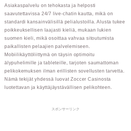
Asiakaspalvelu on tehokasta ja helposti
saavutettavissa 24/7 live-chatin kautta, mikä on
standardi kansainvälisillä pelialustoilla. Alusta tukee
poikkeuksellisen laajasti kieliä, mukaan lukien
suomen kieli, mikä osoittaa vahvaa sitoutumista
paikallisten pelaajien palvelemiseen.
Mobiilikäyttöliittymä on täysin optimoitu
älypuhelimille ja tableteille, tarjoten saumattoman
pelikokemuksen ilman erillisten sovellusten tarvetta.
Nämä tekijät yhdessä luovat Zoccer Casinosta
luotettavan ja käyttäjäystävällisen pelikohteen.
スポンサーリンク