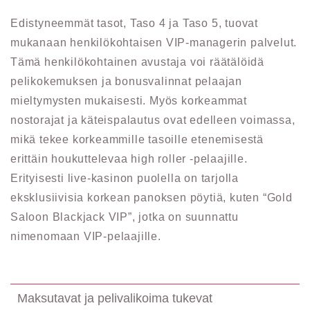
Edistyneemmät tasot, Taso 4 ja Taso 5, tuovat
mukanaan henkilökohtaisen VIP-managerin palvelut.
Tämä henkilökohtainen avustaja voi räätälöidä
pelikokemuksen ja bonusvalinnat pelaajan
mieltymysten mukaisesti. Myös korkeammat
nostorajat ja käteispalautus ovat edelleen voimassa,
mikä tekee korkeammille tasoille etenemisestä
erittäin houkuttelevaa high roller -pelaajille.
Erityisesti live-kasinon puolella on tarjolla
eksklusiivisia korkean panoksen pöytiä, kuten “Gold
Saloon Blackjack VIP”, jotka on suunnattu
nimenomaan VIP-pelaajille.
Maksutavat ja pelivalikoima tukevat