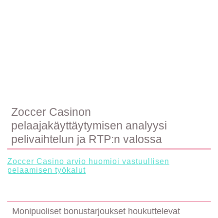
Zoccer Casinon
pelaajakäyttäytymisen analyysi
pelivaihtelun ja RTP:n valossa
Zoccer Casino arvio huomioi vastuullisen
pelaamisen työkalut
Monipuoliset bonustarjoukset houkuttelevat