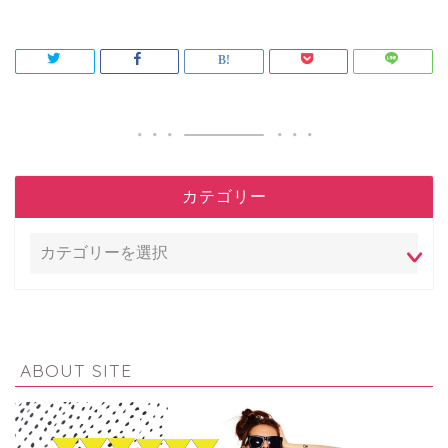
カテゴリー
ABOUT SITE