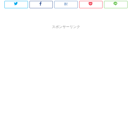
スポンサーリンク