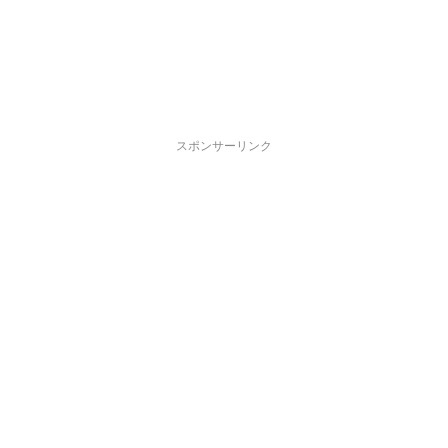
スポンサーリンク