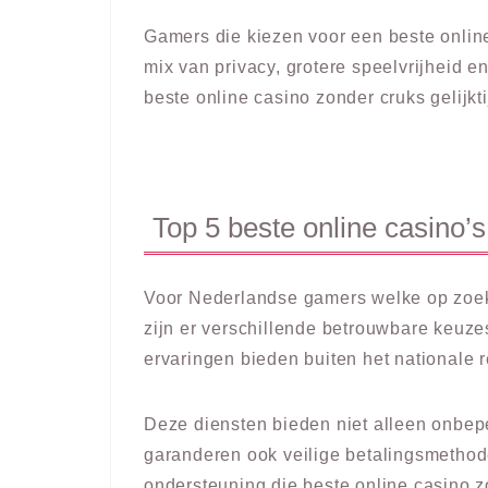
Gamers die kiezen voor een beste online
mix van privacy, grotere speelvrijheid en
beste online casino zonder cruks gelijkt
Top 5 beste online casino’s
Voor Nederlandse gamers welke op zoek 
zijn er verschillende betrouwbare keuz
ervaringen bieden buiten het nationale r
Deze diensten bieden niet alleen onbepe
garanderen ook veilige betalingsmethod
ondersteuning die beste online casino z