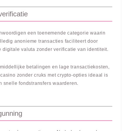
erificatie
enwoordigen een toenemende categorie waarin
ledig anonieme transacties faciliteert door
igitale valuta zonder verificatie van identiteit.
iddellijke betalingen en lage transactiekosten,
casino zonder cruks met crypto-opties ideaal is
n snelle fondstransfers waarderen.
gunning