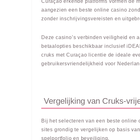
Curaçao erkende platforms vormen de m
aangezien een beste online casino zonde
zonder inschrijvingsvereisten en uitgebr
Deze casino’s verbinden veiligheid en 
betaalopties beschikbaar inclusief iDE
cruks met Curaçao licentie de ideale e
gebruikersvriendelijkheid voor Nederlan
Vergelijking van Cruks-vrij
Bij het selecteren van een beste online
sites grondig te vergelijken op basis v
spelportfolio en beveiliging.