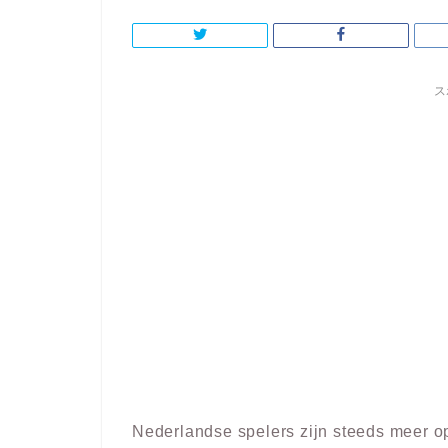
ス
Nederlandse spelers zijn steeds meer op