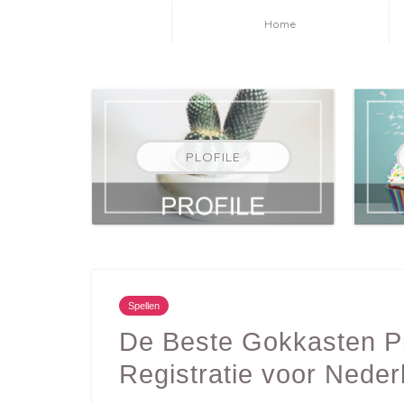
Home
PLOFILE
Spellen
De Beste Gokkasten P
Registratie voor Neder