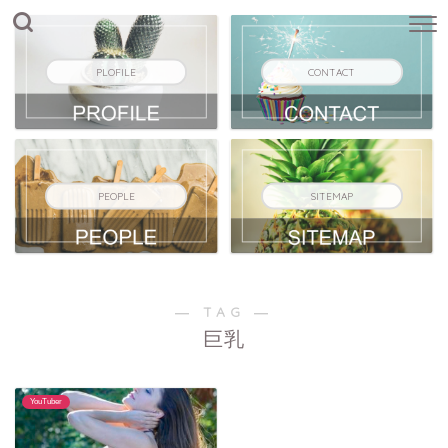
PLOFILE
CONTACT
PEOPLE
SITEMAP
― TAG ―
巨乳
YouTuber