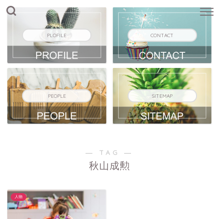
PLOFILE
CONTACT
PEOPLE
SITEMAP
― TAG ―
秋山成勲
人物