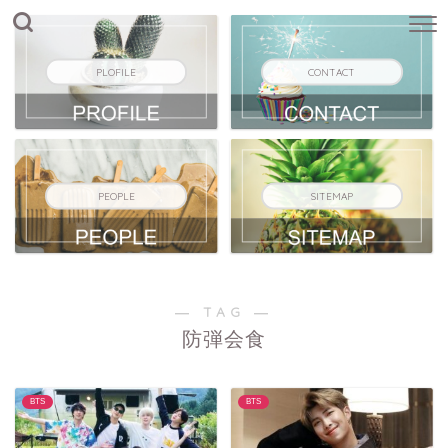
PLOFILE
CONTACT
PEOPLE
SITEMAP
― TAG ―
防弾会食
BTS
BTS