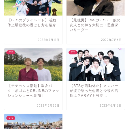
【BTSのプライベート】活動
【最強男】RMはBTS・一般の
休止騒動後の過ごし方を紹介
友人との絆を大切に！思慮深
いリーダー
2022年7月11日
2022年7月6日
BTS
BTS
【テテのソロ活動】親友パ
【BTSが活動休止】メンバー
ク・ボゴムとCELINEのファッ
が涙で語った心境と今後の活
ションショーへ参加！
動は？ARMYも号泣…
2022年6月26日
2022年6月16日
BTS