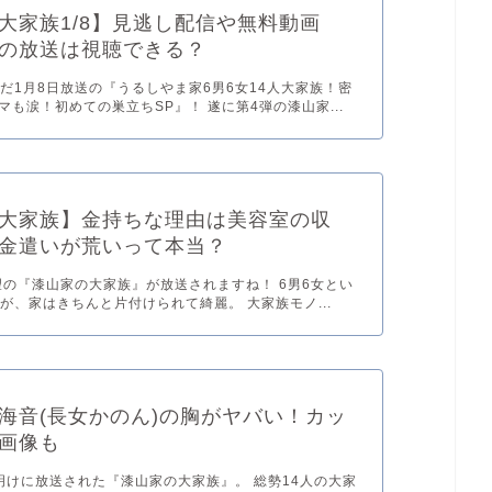
大家族1/8】見逃し配信や無料動画
の放送は視聴できる？
だ1月8日放送の『うるしやま家6男6女14人大家族！密
ママも涙！初めての巣立ちSP』！ 遂に第4弾の漆山家...
大家族】金持ちな理由は美容室の収
金遣いが荒いって本当？
望の『漆山家の大家族』が放送されますね！ 6男6女とい
が、家はきちんと片付けられて綺麗。 大家族モノ...
海音(長女かのん)の胸がヤバい！カッ
画像も
年明けに放送された『漆山家の大家族』。 総勢14人の大家