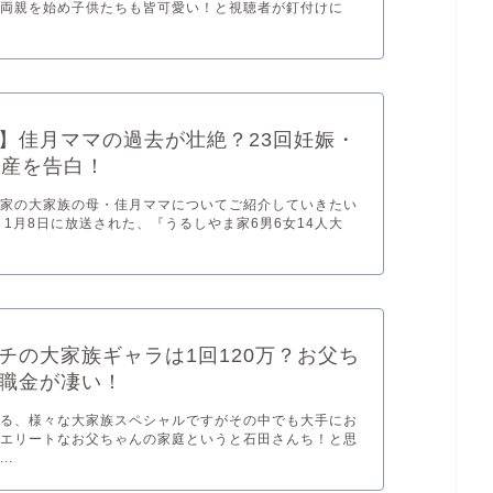
ご両親を始め子供たちも皆可愛い！と視聴者が釘付けに
】佳月ママの過去が壮絶？23回妊娠・
流産を告白！
山家の大家族の母・佳月ママについてご紹介していきたい
 1月8日に放送された、『うるしやま家6男6女14人大
チの大家族ギャラは1回120万？お父ち
職金が凄い！
れる、様々な大家族スペシャルですがその中でも大手にお
、エリートなお父ちゃんの家庭というと石田さんち！と思
..