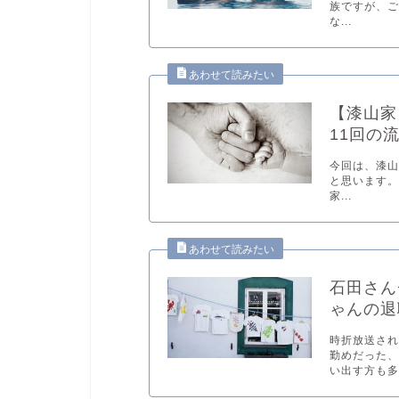
族ですが、
な...
【漆山家
11回の
今回は、漆
と思います。
家...
石田さん
ゃんの退
時折放送さ
勤めだった
い出す方も多.