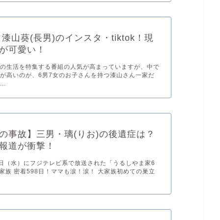
】漆山葵(長男)のインスタ・tiktok！現
が可愛い！
々の生活を特集する番組の人気が高まっていますが、中で
が高いのが、6男7女のお子さんを持つ漆山さん一家だ
..
の事故】三男・璃(りお)の後遺症は？
報道が衝撃！
月8日（水）にフジテレビ系で放送された「うるしやま家6
大家族 密着598日！ママも涙！涙！ 大家族初めての巣立