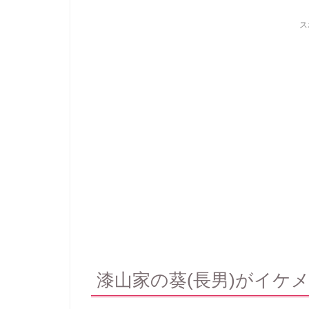
ス
漆山家の葵(長男)がイケ