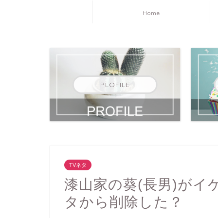
Home
PLOFILE
TVネタ
漆山家の葵(長男)が
タから削除した？