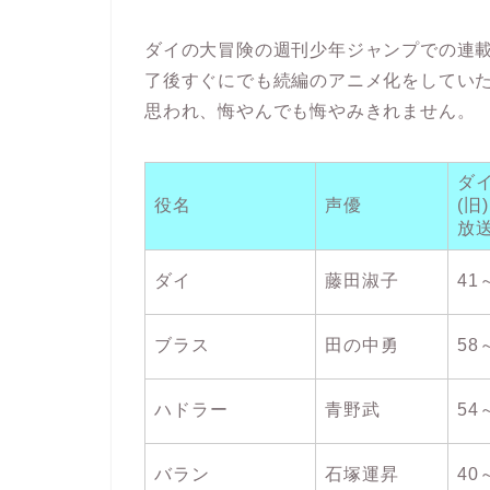
ダイの大冒険の週刊少年ジャンプでの連載期
了後すぐにでも続編のアニメ化をしてい
思われ、悔やんでも悔やみきれません。
ダ
役名
声優
(旧)
放
ダイ
藤田淑子
41
ブラス
田の中勇
58
ハドラー
青野武
54
バラン
石塚運昇
40