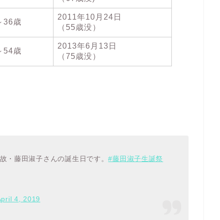
2011年10月24日
～36歳
（55歳没）
2013年6月13日
～54歳
（75歳没）
の故・藤田淑子さんの誕生日です。
#藤田淑子生誕祭
pril 4, 2019