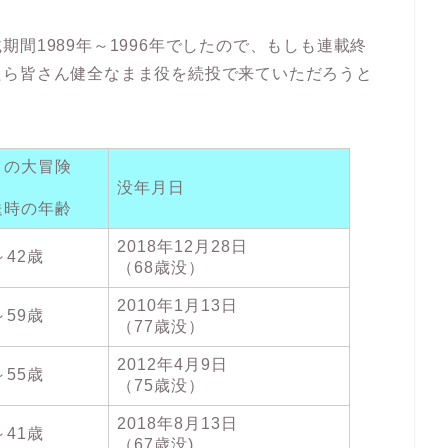
間1989年～1996年でしたので、もしも連載終
たら皆さん健全なまま役を続投で来ていただろうと
イの大冒険
没年月日
送時の年齢
2018年12月28日
～42歳
（68歳没）
2010年1月13日
～59歳
（77歳没）
2012年4月9日
～55歳
（75歳没）
2018年8月13日
～41歳
（67歳没)