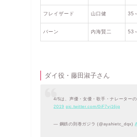
フレイザード
山口健
35
バーン
内海賢二
53
ダイ役・藤田淑子さん
4/5は、声優・女優・歌手・ナレーター
2019
pic.twitter.com/0iF7vj16jq
— 鋼鉄の則巻ガジラ (@ayahietc_dqx)
A