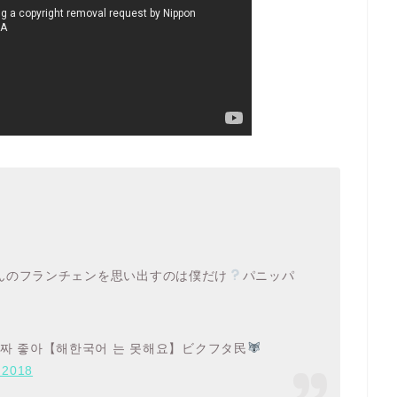
んのフランチェンを思い出すのは僕だけ
パニッパ
진짜 좋아【해한국어 는 못해요】ビクフタ民
 2018