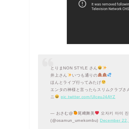
とりまNON STYLE さん
井上さん
いつも通りの
ほんとライブ行ってみたげ
エンタの神様と言ったらスリムクラブさ
ニ
pic.twitter.com/UlceuJ4AYZ
— おさむ@
尾﨑舞美
오자키 마미 
(@osamun_umekombu)
December 22,