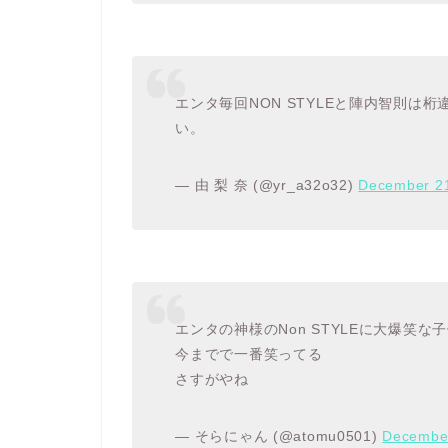
エンタ毎回NON STYLEと陣内智則
い。
— 由 梨 奈 (@yr_a32o32)
December 21
エンタの神様のNon STYLEに大爆笑な
今までで一番笑ってる
さすがやね
— そらにゃん (@atomu0501)
December