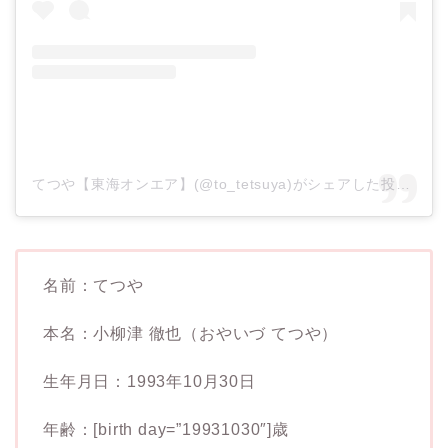
てつや【東海オンエア】(@to_tetsuya)がシェアした投稿
–
2
名前：てつや
本名：小柳津 徹也（おやいづ てつや）
生年月日：1993年10月30日
年齢：[birth day=”19931030″]歳