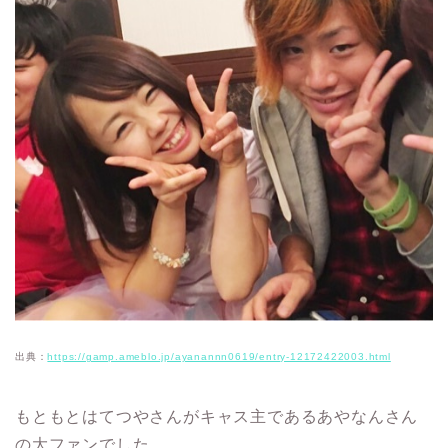
出典：
https://gamp.ameblo.jp/ayanannn0619/entry-12172422003.html
もともとはてつやさんがキャス主であるあやなんさん
の大ファンでした。