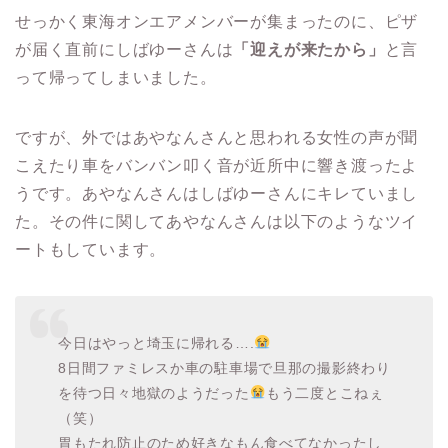
せっかく東海オンエアメンバーが集まったのに、ピザ
が届く直前にしばゆーさんは
「迎えが来たから」
と言
って帰ってしまいました。
ですが、外ではあやなんさんと思われる女性の声が聞
こえたり車をバンバン叩く音が近所中に響き渡ったよ
うです。あやなんさんはしばゆーさんにキレていまし
た。その件に関してあやなんさんは以下のようなツイ
ートもしています。
今日はやっと埼玉に帰れる….
8日間ファミレスか車の駐車場で旦那の撮影終わり
を待つ日々地獄のようだった
もう二度とこねぇ
（笑）
胃もたれ防止のため好きなもん食べてなかったし