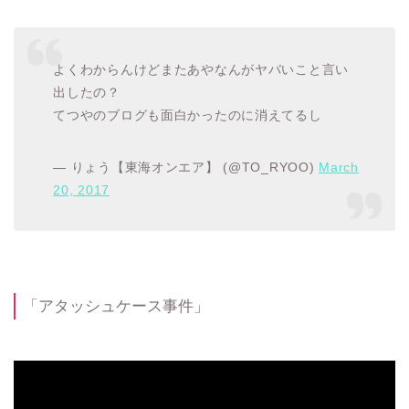
よくわからんけどまたあやなんがヤバいこと言い
出したの？
てつやのブログも面白かったのに消えてるし
— りょう【東海オンエア】 (@TO_RYOO)
March
20, 2017
「アタッシュケース事件」