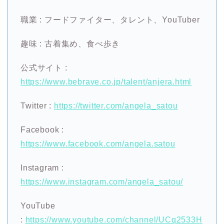
職業 : フードファイター、タレント、YouTuber
趣味 : 古着集め、食べ歩き
公式サイト :
https://www.bebrave.co.jp/talent/anjera.html
Twitter :
https://twitter.com/angela_satou
Facebook :
https://www.facebook.com/angela.satou
Instagram :
https://www.instagram.com/angela_satou/
YouTube
:
https://www.youtube.com/channel/UCq2533H