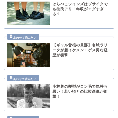
はらぺこツインズはブサイクで
も彼氏アリ！年収がエグすぎ
る？
【ギャル曽根の旦那】名城ラリ
ータが超イケメン！ゲス男な経
歴が衝撃
小林尊の髪型がロン毛で気持ち
悪い！若い頃との比較画像が衝
撃！