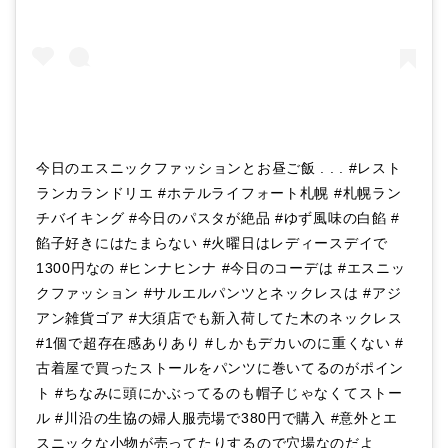
今日のエスニックファッションとお昼ご飯 . . . #レスト
ランカランドリエ #ホテルライフォート札幌 #札幌ラン
チバイキング #今日のパスタが絶品 #ゆず風味の白餡 #
餡子好きにはたまらない #火曜日はレディースデイで
1300円なの #ヒンナヒンナ #今日のコーデは #エスニッ
クファッション #サルエルパンツとネックレスは #アジ
アン雑貨ゴア #大須店でも新入荷してた木のネックレス
#1個で超存在感ありあり #しかもデカいのに重くない #
古着屋で買ったストールをパンツに巻いてるのがポイン
ト #ちなみに頭にかぶってるのも帽子じゃなくてストー
ル #川沿の生協の婦人服売場で380円で購入 #意外とエ
スニックな小物が売ってたりするので穴場なのだよ