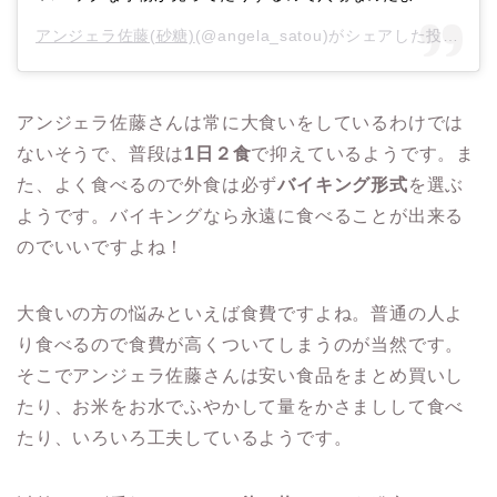
アンジェラ佐藤(砂糖)
(@angela_satou)がシェアした投稿 –
2
アンジェラ佐藤さんは常に大食いをしているわけでは
ないそうで、普段は
1日２食
で抑えているようです。ま
た、よく食べるので外食は必ず
バイキング形式
を選ぶ
ようです。バイキングなら永遠に食べることが出来る
のでいいですよね！
大食いの方の悩みといえば食費ですよね。普通の人よ
り食べるので食費が高くついてしまうのが当然です。
そこでアンジェラ佐藤さんは安い食品をまとめ買いし
たり、お米をお水でふやかして量をかさましして食べ
たり、いろいろ工夫しているようです。