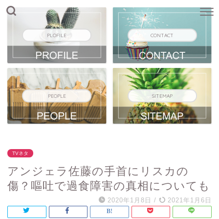
PLOFILE
CONTACT
PEOPLE
SITEMAP
TVネタ
アンジェラ佐藤の手首にリスカの
傷？嘔吐で過食障害の真相についても
2020年1月8日
/
2021年1月6日