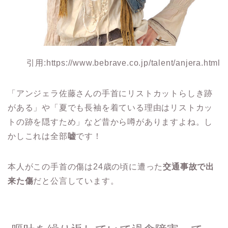
引用:https://www.bebrave.co.jp/talent/anjera.html
「アンジェラ佐藤さんの手首にリストカットらしき跡
がある」や「夏でも長袖を着ている理由はリストカッ
トの跡を隠すため」など昔から噂がありますよね。し
かしこれは全部
嘘
です！
本人がこの手首の傷は24歳の頃に遭った
交通事故で出
来た傷
だと公言しています。