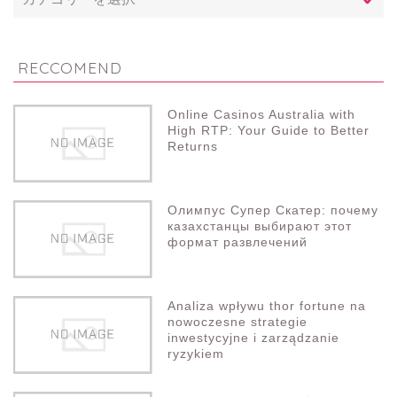
RECCOMEND
Online Casinos Australia with
High RTP: Your Guide to Better
Returns
Олимпус Супер Скатер: почему
казахстанцы выбирают этот
формат развлечений
Analiza wpływu thor fortune na
nowoczesne strategie
inwestycyjne i zarządzanie
ryzykiem