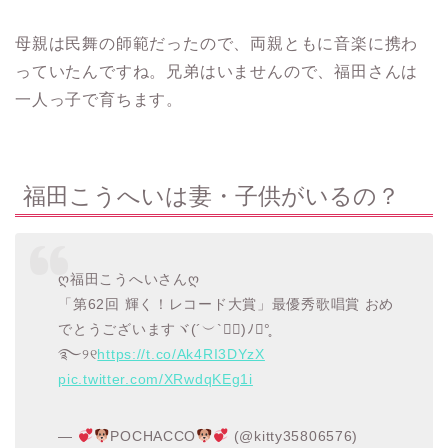
母親は民舞の師範だったので、両親ともに音楽に携わ
っていたんですね。兄弟はいませんので、福田さんは
一人っ子で育ちます。
福田こうへいは妻・子供がいるの？
ღ福田こうへいさんღ
「第62回 輝く！レコード大賞」最優秀歌唱賞 おめ
でとうございますヾ(´︶`♡⃛)ﾉ✩°̥
࿐୨୧
https://t.co/Ak4RI3DYzX
pic.twitter.com/XRwdqKEg1i
—
POCHACCO
(@kitty35806576)