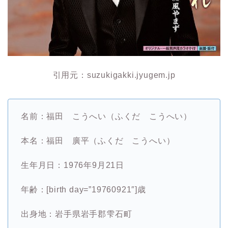
引用元：suzukigakki.jyugem.jp
名前：福田 こうへい（ふくだ こうへい）
本名：福田 廣平（ふくだ こうへい）
生年月日：1976年9月21日
年齢：[birth day=”19760921″]歳
出身地：岩手県岩手郡雫石町