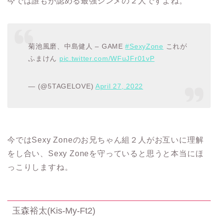
今では誰もが認める最強シンメの２人ですよね。
菊池風磨、中島健人 – GAME
#SexyZone
これが
ふまけん
pic.twitter.com/WFuJFr01vP
— (@5TAGELOVE)
April 27, 2022
今では
Sexy Zone
のお兄ちゃん組２人がお互いに理解
をし合い、
Sexy Zone
を守って
い
ると思うと本当にほ
っこりしますね。
玉森裕太
(Kis-My-Ft2)