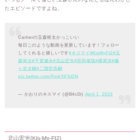
たエピソードですよね。
Cartierの玉森裕太かっこいい
毎日このような動画を更新しています！フォロー
してくれると嬉しいです
#キスマイ
#KisMyFt2
#玉
森裕太
#千賀健永
#北山宏光
#宮田俊哉
#横尾渉
#藤
ヶ谷太輔
#二階堂高嗣
pic.twitter.com/FmkYiF5iQN
— かおりのキスマイ (@B4cDi)
April 1, 2023
北山宏光
(Kis-My-Ft2)