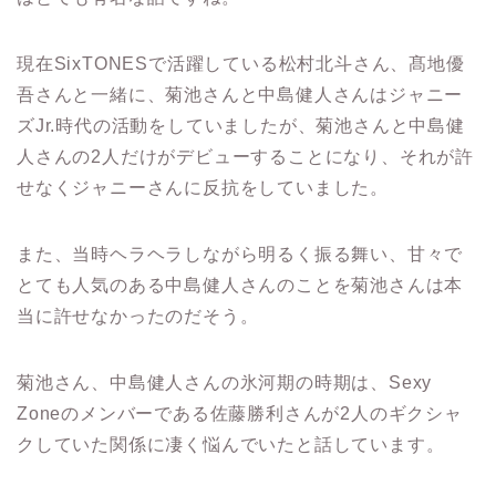
現在
SixTONES
で活躍している松村北斗さん、髙地優
吾さんと一緒に、菊池さんと中島健人さんはジャニー
ズ
Jr.
時代の活動をしていましたが、菊池さんと中島健
人さんの
2
人だけがデビューすることになり、それが許
せなくジャニーさんに反抗をしていました。
また、当時ヘラヘラしながら明るく振る舞い、甘々で
とても人気のある中島健人さんのことを菊池さんは本
当に許せなかったのだそう。
菊池さん、中島健人さんの氷河期の時期は、
Sexy
Zone
のメンバーである佐藤勝利さんが
2
人のギクシャ
クしていた関係に凄く悩んでいたと話しています。