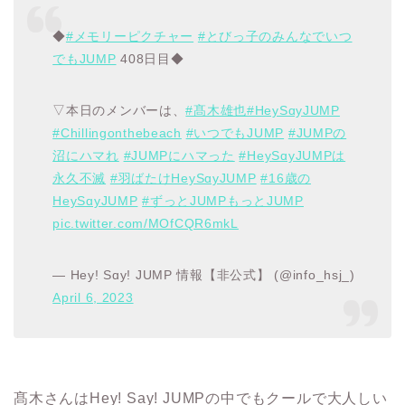
◆
#メモリーピクチャー
#とびっ子のみんなでいつ
でもJUMP
408日目◆
▽本日のメンバーは、
#髙木雄也
#HeySɑyJUMP
#Chillingonthebeach
#いつでもJUMP
#JUMPの
沼にハマれ
#JUMPにハマった
#HeySɑyJUMPは
永久不滅
#羽ばたけHeySɑyJUMP
#16歳の
HeySɑyJUMP
#ずっとJUMPもっとJUMP
pic.twitter.com/MOfCQR6mkL
— Hey! Sɑy! JUMP 情報【非公式】 (@info_hsj_)
April 6, 2023
髙木さんは
Hey! Say! JUMP
の中でもクールで大人しい