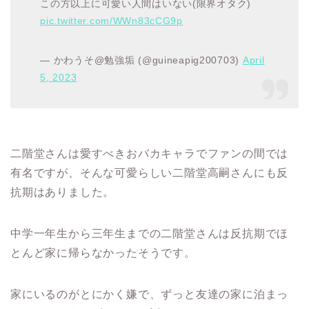
この方以上に可愛い人間はいない(限界オタク)
pic.twitter.com/WWn83cCG9p
— かわうそ@勉強垢 (@guineapig200703)
April
5, 2023
二階堂さんは愛すべきおバカキャラでファンの間では
有名ですが、そんな可愛らしい二階堂高嗣さんにも反
抗期はありました。
中学一年生から三年生までの二階堂さんは反抗期でほ
とんど家に帰らなかったそうです。
家にいるのがとにかく嫌で、ずっと友達の家に泊まっ