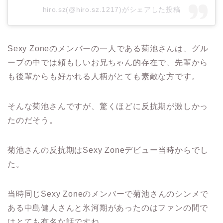
hiro.sz(@hiro.sz.1217)がシェアした投稿
Sexy Zone
のメンバーの一人である菊池さんは、グル
ープの中では頼もしいお兄ちゃん的存在で、先輩から
も後輩からも好かれる人柄がとても素敵な方です。
そんな菊池さんですが、驚くほどに反抗期が激しかっ
たのだそう。
菊池さんの反抗期は
Sexy Zone
デビュー当時からでし
た。
当時
同じ
Sexy Zone
のメンバーで菊池さんのシンメで
ある中島健人さんと氷河期があったのはファンの間で
はとても有名な話ですね。