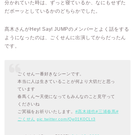
分かれていた時は、ずっと寝ているか、なにもせずた
だボーッとしているかのどちらかでした。
髙木さんが
Hey! Say! JUMP
のメンバーとよく話をする
ようになったのは、ごくせんに出演してからだったん
です。
ごくせん一番好きなシーンです。
本当に人は生きていることが何より大切だと思っ
ています
春馬くん〜天使になってもみんなのこと見守って
くださいね
ご冥福をお祈りいたします。
#髙木雄也
#三浦春馬
#
ごくせん
pic.twitter.com/Qe01K0CLt3