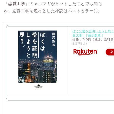
『
恋愛工学
』のメルマガがヒットしたことでも知ら
れ、恋愛工学を題材とした小説はベストセラーに。
ぼくは愛を証明しようと思う
舎文庫） [ 藤沢数希 ]
価格：745円（税込、送料無
8/27時点)
楽