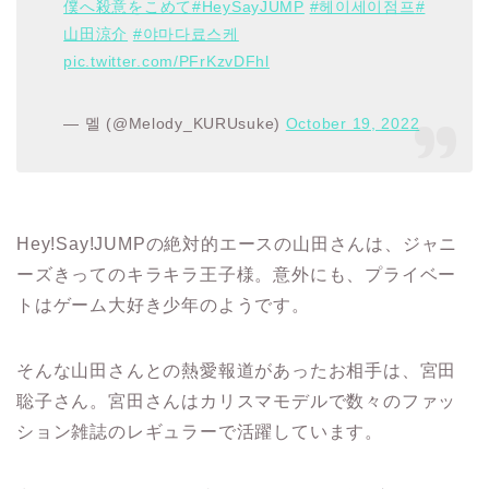
僕へ殺意をこめて
#HeySayJUMP
#헤이세이점프
#
山田涼介
#야마다료스케
pic.twitter.com/PFrKzvDFhl
— 멜 (@Melody_KURUsuke)
October 19, 2022
Hey!Say!JUMPの絶対的エースの山田さんは、ジャニ
ーズきってのキラキラ王子様。意外にも、プライベー
トはゲーム大好き少年のようです。
そんな山田さんとの熱愛報道があったお相手は、宮田
聡子さん。宮田さんはカリスマモデルで数々のファッ
ション雑誌のレギュラーで活躍しています。