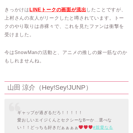
きっかけは
LINEトークの画面が流出
したことですが、
上村さんの友人がリークしたと噂されています。トー
クのやり取りは赤裸々で、これを見たファンは衝撃を
受けました。
今はSnowManの活動と、アニメの推しの嫁一筋なのか
もしれませんね。
山田 涼介（Hey!Sey!JUNP）
ギャップが過ぎるだろ！！！！！
愛おしいエイジくんとセクシーなBーか…選べな
い！！どっちも好きだぁぁぁぁ
#親愛なる