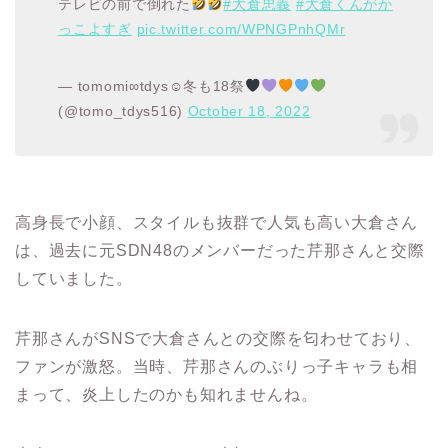
テレビの前で倒れた
#大倉忠義
#大倉くんがか
っこよすぎ
pic.twitter.com/WPNGPnhQMr
— tomomi∞tdys☺︎冬も18祭
(@tomo_tdys516)
October 18, 2022
高身長で小顔、スタイルも抜群で人気も高い大倉さん
は、過去に元SDN48のメンバーだった芹那さんと交際
していました。
芹那さんがSNSで大倉さんとの交際を匂わせており、
ファンが激怒。当時、芹那さんのぶりっ子キャラも相
まって、炎上したのかも知れませんね。