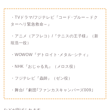
・TVドラマ
/
フジテレビ
『
コード･ブルー
～
ドク
ターヘリ
緊急
救命
～』
・アニメ
（
アフレコ
）/『
テニスの王子様
』（
新
垣
浩
一役
）
・WOWOW
『
デトロイト･メタル･シティ
』
・NHK
『
おじゃる丸
』（
メロス
役）
・フジテレビ
『
蟲師
』（
ゼン
役）
・舞台
/『
劇団
｢
ファンカスキャンパーズ009
｣
などが挙げられます。