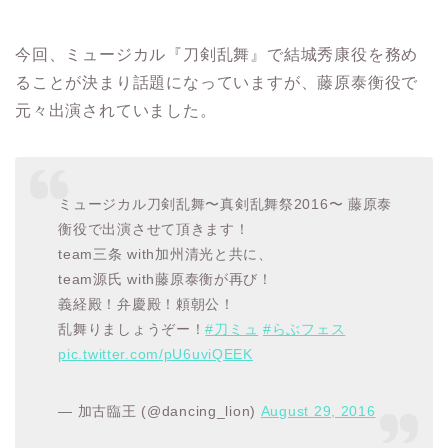
今回、ミュージカル『刀剣乱舞』で結城秀康役を務め
ることが決まり話題になっていますが、藤原泰衡役で
元々出演されていました。
ミュージカル刀剣乱舞〜真剣乱舞祭2016〜 藤原泰
衡役で出演させて頂きます！
team三条 with加州清光と共に、
team源氏 with藤原泰衡が再び！
義経殿！弁慶殿！頼朝公！
乱舞りましょうぞー！
#刀ミュ
#らぶフェス
pic.twitter.com/pU6uviQEEK
— 加古臨王 (@dancing_lion)
August 29, 2016