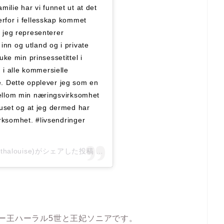
milie har vi funnet ut at det
derfor i fellesskap kommet
r jeg representerer
inn og utland og i private
ke min prinsessetittel i
 i alle kommersielle
. Dette opplever jeg som en
 mellom min næringsvirksomhet
uset og at jeg dermed har
irksomhet. #livsendringer
rthalouise)がシェアした投稿 –
2019年 8月月7日午前4時09分PDT
。
ー王ハーラル5世と王妃ソニアです。