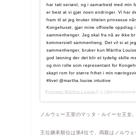
har tatt seriøst, og i samarbeid med min fa
er best at vi gjør noen endringer. Vi har 
fram til at jeg bruker tittelen prinsesse nå
Kongehuset, gjør mine offisielle oppdrag i 
sammenhenger. Jeg skal fra nå av ikke bru
kommersiell sammenheng. Det vil si at jeg
sammenhenger, bruker kun Märtha Louise
god løsning der det blir et tydelig skille
og min rolle som representant for Kongeh
skapt rom for større frihet i min næringsv
#livet @martha.louise.intuitive
Princess Märtha Louise
さん(@princessma
ノルウェー王室のマッタ・ルイーセ王女
王位継承順位は第4位で、両親はノルウェ