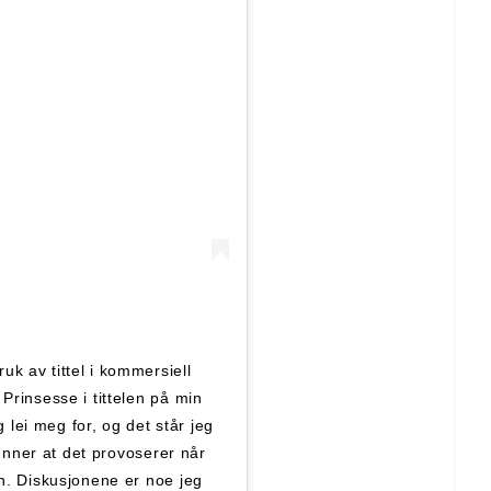
k av tittel i kommersiell
Prinsesse i tittelen på min
g lei meg for, og det står jeg
kjønner at det provoserer når
en. Diskusjonene er noe jeg