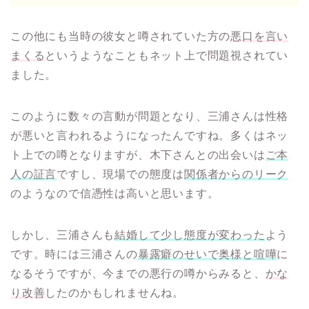
この他にも当時の彼女と噂されていた方の
悪口を言い
まくる
というようなこともネット上で問題視されてい
ました。
このように数々の言動が問題となり、三浦さんは性格
が悪いと言われるようになったんですね。多くはネッ
ト上での噂となりますが、木下さんとの出会いは
ご本
人の証言
ですし、現場での態度は
関係者からのリーク
のようなので信憑性は高いと思います。
しかし、三浦さんも
結婚して少し態度が変わった
よう
です。時には三浦さんの
暴露癖のせいで奥様と喧嘩
に
なるそうですが、今までの悪行の噂からみると、
かな
り改善
したのかもしれませんね。