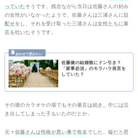
っていた
そうです。残念ながら当日は佐藤さんの好み
の女性がいなかったようで、佐藤さんは三浦さんに
目
配せ
をし、それを受け取った三浦さんは
女性たちに暴
言を吐いた
そうです。
佐藤健の結婚観にドン引き？
「家事必須」のモラハラ発言を
していた？
その後のカラオケの場でもその
暴言は続き、中には泣
き出してしまった子もいた
のだとか。
元々
佐藤さんは性格が悪い事で有名
でした。嘘だと思