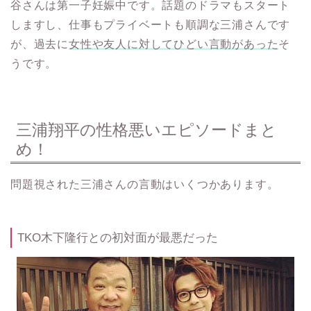
谷さんは第一子妊娠中です。話題のドラマもスタート
しますし、仕事もプライベートも順調な三浦さんです
が、過去に
女性や友人に対してひどい言動があった
そ
うです。
三浦翔平の性格悪いエピソードまと
め！
問題視された三浦さんの言動はいくつかあります。
TKO木下隆行との初対面が最悪だった