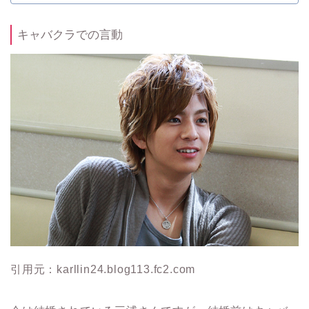
キャバクラでの言動
引用元：karllin24.blog113.fc2.com