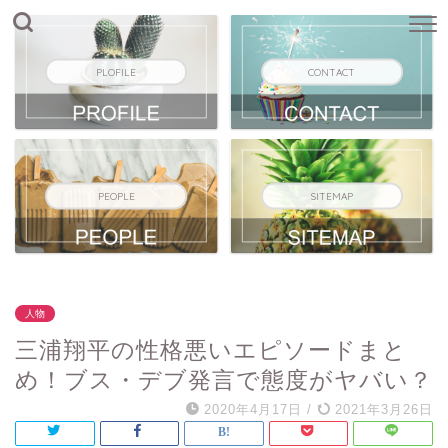
PLOFILE
CONTACT
PEOPLE
SITEMAP
人物
三浦翔平の性格悪いエピソードまと
め！ブス・デブ発言で態度がヤバい？
2020年4月17日
/
2021年3月26日