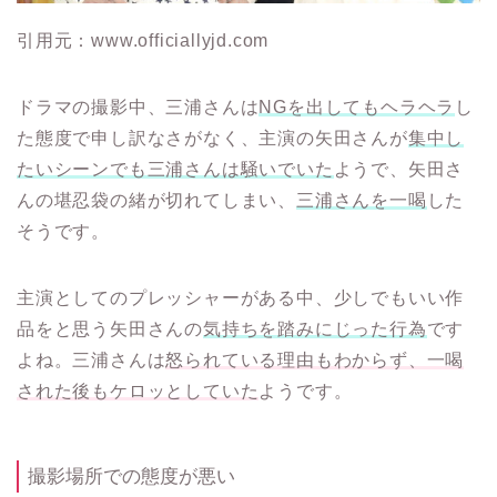
引用元：www.officiallyjd.com
ドラマの撮影中、三浦さんは
NGを出してもヘラヘラ
し
た態度で申し訳なさがなく、主演の矢田さんが
集中し
たいシーンでも三浦さんは騒いでいた
ようで、矢田さ
んの堪忍袋の緒が切れてしまい、
三浦さんを一喝
した
そうです。
主演としてのプレッシャーがある中、少しでもいい作
品をと思う矢田さんの
気持ちを踏みにじった行為
です
よね。三浦さんは
怒られている理由もわからず、一喝
された後もケロッとしていた
ようです。
撮影場所での態度が悪い