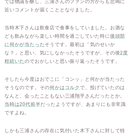
では物議を醸し、三浦さんのファンの方からも悲鳴に
近いコメントが届くこととなりました。
当時木下さんは飲食店で食事をしていました。お酒な
ども飲みながら楽しい時間を過ごしていた時に
後頭部
に何かが当たった
そうです。最初は「気のせいか
な？」と思い、気にしなかったそうですが、その後
2度
程続いた
のでおかしいと思い振り返ったそうです。
そしたら今度はおでこに「コンッ」と何かが当たった
そうなのです。その
何かはコルク
で、投げていたのは
なんと、
会ったこともない三浦翔平さん
だったとか。
当時は20代前半
だったようですが、あまりにも非常識
ですよね。
しかも三浦さんの存在に気付いた木下さんに対して
特