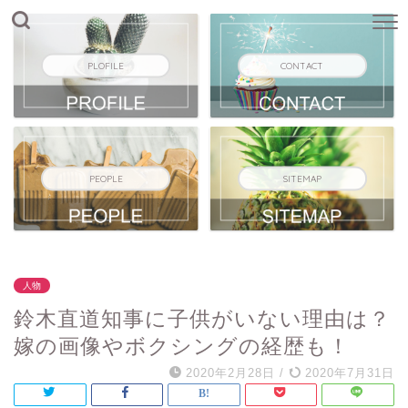
PLOFILE
CONTACT
PEOPLE
SITEMAP
人物
鈴木直道知事に子供がいない理由は？
嫁の画像やボクシングの経歴も！
2020年2月28日
/
2020年7月31日