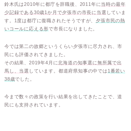
鈴木氏は2010年に都庁を辞職後、2011年に
当時の最年
少記録である30歳1か月で夕張市の市長に当選
していま
す。1度は都庁に復職されたそうですが、
夕張市民の熱
いコールに応える形
で市長になりました。
今では第二の故郷というくらい夕張市に尽力され、市
民にも評価されてきました。
その結果、2019年4月に
北海道の知事選に無所属で出
馬し、当選
しています。都道府県知事の中では
1番若い
38歳
でした。
今まで数々の政策を行い結果を出してきたことで、道
民にも支持されています。