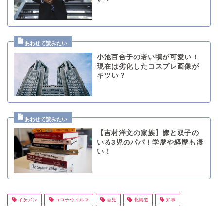
小池百合子の若い頃が可愛い！
現在は劣化したコスプレ画像が
キツい？
【吉村洋文の家族】嫁と双子の
いる3児のパパ！学歴や経歴も凄
い！
イケメン
コロナウイルス
会見
北海道
知事