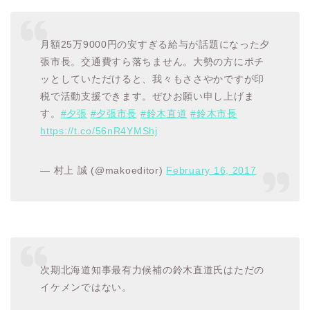
月額25万9000円の安すぎる給与が話題になった夕
張市長。交通費すら落ちません。大勢の方にポチ
ッとしていただけると、我々もささやかですが印
税で活動支援できます。ぜひお願い申し上げま
す。
#夕張
#夕張市長
#鈴木直道
#鈴木市長
https://t.co/56nR4YMShj
— 村上 誠 (@makoeditor)
February 16, 2017
次期北海道知事最有力候補の鈴木直道氏はただの
イケメンではない。