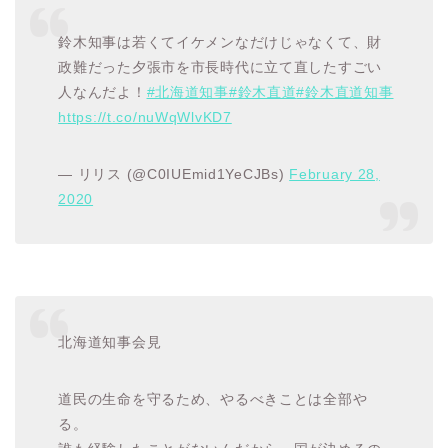
鈴木知事は若くてイケメンなだけじゃなくて、財
政難だった夕張市を市長時代に立て直したすごい
人なんだよ！
#北海道知事
#鈴木直道
#鈴木直道知事
https://t.co/nuWqWlvKD7
— リリス (@C0IUEmid1YeCJBs)
February 28,
2020
北海道知事会見
道民の生命を守るため、やるべきことは全部や
る。