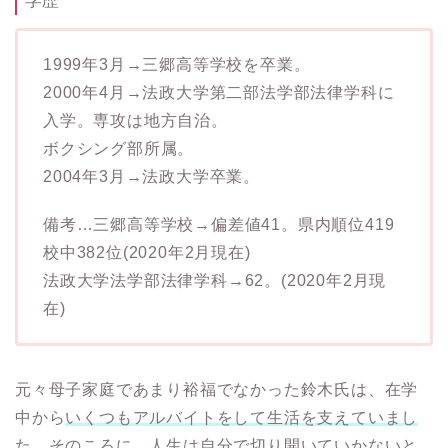
学歴
1999年3月→三郷高等学校を卒業。
2000年4月→法政大学第二部法学部法律学科に
入学。専攻は地方自治。
ボクシング部所属。
2004年3月→法政大学卒業。
備考…三郷高等学校→偏差値41。県内順位419
校中382位(2020年2月現在)
法政大学法学部法律学科→62。(2020年2月現
在)
元々母子家庭であまり裕福でなかった鈴木氏は、在学
中から
いくつもアルバイトをして生活を支えていまし
た
。そのころに、人生は自分で切り開いていかないと