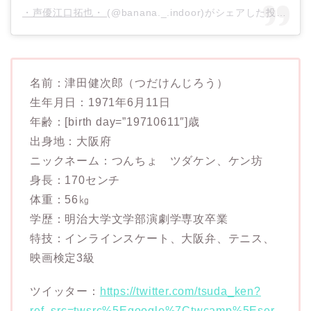
・声優江口拓也・
(@banana._.indoor)がシェアした投稿 –
2
名前：津田健次郎（つだけんじろう）
生年月日：1971年6月11日
年齢：[birth day=”19710611″]歳
出身地：大阪府
ニックネーム：つんちょ ツダケン、ケン坊
身長：170センチ
体重：56㎏
学歴：明治大学文学部演劇学専攻卒業
特技：インラインスケート、大阪弁、テニス、
映画検定3級
ツイッター：
https://twitter.com/tsuda_ken?
ref_src=twsrc%5Egoogle%7Ctwcamp%5Eser