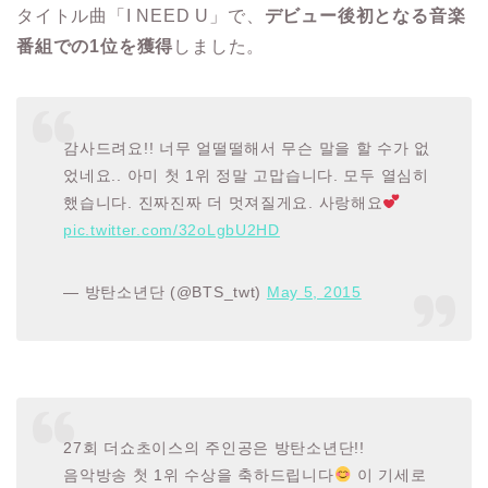
タイトル曲「I NEED U」で、
デビュー後初となる音楽
番組での1位を獲得
しました。
감사드려요!! 너무 얼떨떨해서 무슨 말을 할 수가 없
었네요.. 아미 첫 1위 정말 고맙습니다. 모두 열심히
했습니다. 진짜진짜 더 멋져질게요. 사랑해요
pic.twitter.com/32oLgbU2HD
— 방탄소년단 (@BTS_twt)
May 5, 2015
27회 더쇼초이스의 주인공은 방탄소년단!!
음악방송 첫 1위 수상을 축하드립니다
이 기세로