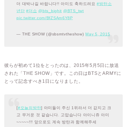
더 대박나길 바랍니다!! 아미도 축하드려요
#방탄소
년단
#더쇼
@bts_bighit
@BTS_twt
pic.twitter.com/BfZSAm6Y8P
— THE SHOW (@sbsmtvtheshow)
May 5, 2015
彼らが初めて1位をとったのは、2015年5月5日に放送
された「THE SHOW」です。この日はBTSとARMYに
とって記念すべき1日になりました。
[
#오늘의방탄
] 아미들이 주신 1위라서 더 값지고 크
고 무거운 것 같습니다. 고맙습니다 아이니쥬 아미
~~~~~!!! 앞으로도 계속 방탄과 함께해주세