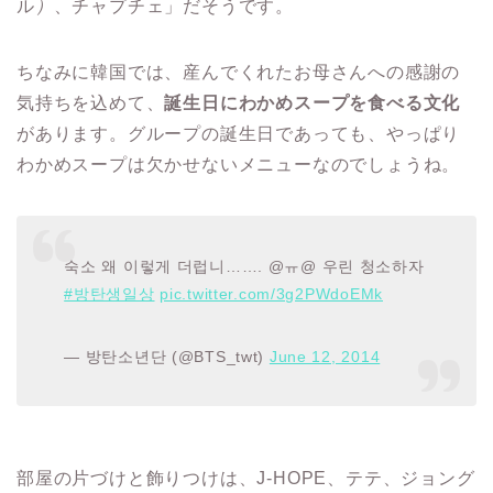
ル
）
、チャプチェ」だそうです。
ちなみに韓国では、産んでくれたお母さんへの感謝の
気持ちを込めて、
誕生日にわかめスープを食べる文化
があります。グループの誕生日であっても、やっぱり
わかめスープは欠かせないメニューなのでしょうね。
숙소 왜 이렇게 더럽니……. @ㅠ@ 우린 청소하자
#방탄생일상
pic.twitter.com/3g2PWdoEMk
— 방탄소년단 (@BTS_twt)
June 12, 2014
部屋の片づけと飾りつけは、J-HOPE、テテ、ジョング