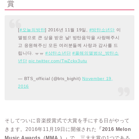
賞
[
#오늘의방탄
] 2016년 11월 19일,
#방탄소년단
이
앨범으로 큰 상을 받은 날! 방탄음악을 사랑해주시
고 응원해주신 모든 여러분들께 사랑과 감사를 드
립니다. ㅠㅠ
#상탄소년단
#올해의앨범상_방탄소
년단
pic.twitter.com/TwZckx3utu
— BTS_official (@bts_bighit)
November 19,
2016
そしてついに音楽授賞式で大賞を手にする日がやって
きます。2016年11月19日に開催された
「2016 Melon
Music Awards（MMA ）」
で、三大大賞の1つである