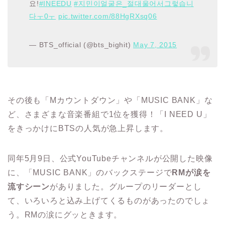
요!
#INEEDU
#지민이얼굴은_절대울어서그렇습니
다ㅜ0ㅜ
pic.twitter.com/88HgRXsq06
— BTS_official (@bts_bighit)
May 7, 2015
その後も「Mカウントダウン」や「MUSIC BANK」な
ど、さまざまな音楽番組で1位を獲得！「I NEED U」
をきっかけにBTSの人気が急上昇します。
同年5月9日、公式YouTubeチャンネルが公開した映像
に、「MUSIC BANK」のバックステージで
RMが涙を
流すシーン
がありました。グループのリーダーとし
て、いろいろと込み上げてくるものがあったのでしょ
う。RMの涙にグッときます。