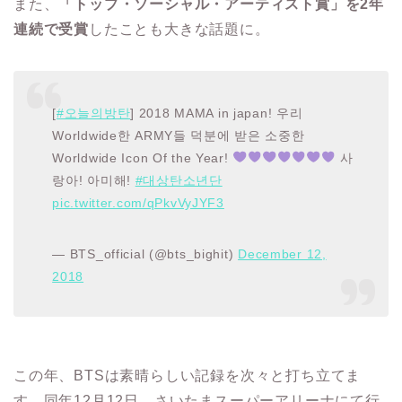
また、
「トップ・ソーシャル・アーティスト賞」を2年
連続で受賞
したことも大きな話題に。
[
#오늘의방탄
] 2018 MAMA in japan! 우리
Worldwide한 ARMY들 덕분에 받은 소중한
Worldwide Icon Of the Year!
사
랑아! 아미해!
#대상탄소년단
pic.twitter.com/qPkvVyJYF3
— BTS_official (@bts_bighit)
December 12,
2018
この年、BTSは素晴らしい記録を次々と打ち立てま
す。同年12月12日、さいたまスーパーアリーナにて行