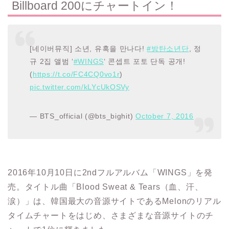
Billboard 200にチャートイン！
[네이버뮤직] 소년, 유혹을 만나다!
#방탄소년단
, 정
규 2집 앨범 ‘
#WINGS
‘ 콘셉트 포토 단독 공개!
(
https://t.co/FC4CQ0vo1r
)
pic.twitter.com/kLYcUkOSVy
— BTS_official (@bts_bighit)
October 7, 2016
2016年10月10日に2ndフルアルバム「WINGS」を発
売。タイトル曲「Blood Sweat & Tears（血、汗、
涙）」は、韓国最大の音源サイトであるMelonのリアル
タイムチャートをはじめ、さまざまな音源サイトのチ