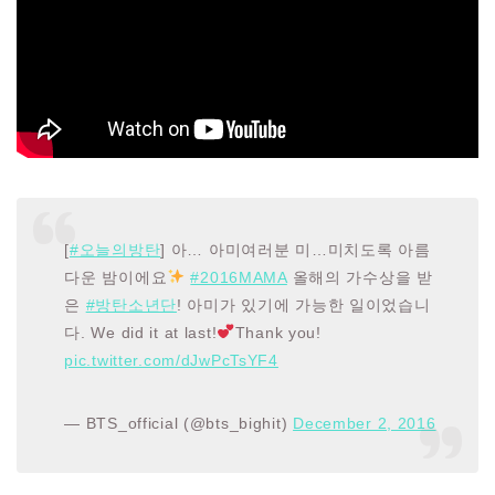
[
#오늘의방탄
] 아… 아미여러분 미…미치도록 아름
다운 밤이에요
#2016MAMA
올해의 가수상을 받
은
#방탄소년단
! 아미가 있기에 가능한 일이었습니
다. We did it at last!
Thank you!
pic.twitter.com/dJwPcTsYF4
— BTS_official (@bts_bighit)
December 2, 2016