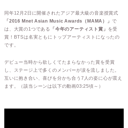
同年12月2日に開催されたアジア最大級の音楽授賞式
「2016 Mnet Asian Music Awards（MAMA）」
で
は、大賞の1つである
「今年のアーティスト賞」
を受
賞！BTSは名実ともにトップアーティストになったの
です。
デビュー当時から欲しくてたまらなかった賞を受賞
し、ステージ上で多くのメンバーが涙を流しました。
互いに抱き合い、喜びを分かち合う7人の姿に心が震え
ます。（該当シーンは以下の動画03:25頃～）