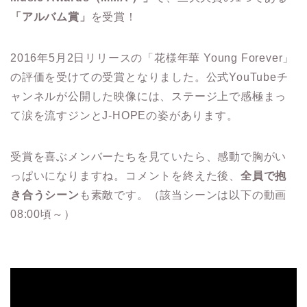
「アルバム賞」
を受賞！
2016年5月2日リリースの「花様年華 Young Forever」
の評価を受けての受賞となりました。公式YouTubeチ
ャンネルが公開した映像には、ステージ上で感極まっ
て涙を流すジンとJ-HOPEの姿があります。
受賞を喜ぶメンバーたちを見ていたら、感動で胸がい
っぱいになりますね。コメントを終えた後、
全員で抱
き合うシーン
も素敵です。（該当シーンは以下の動画
08:00頃～）