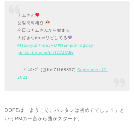
ナムさん
생일축하해요
今日はナムさんから始まる
大好きなdopeリピしてる
#HappyBirthdayRM
#NamjooningDay
pic.twitter.com/ea1CAUAlix
— ﾍﾟﾈﾛｰﾌﾟ (@Kei71168837)
September 12,
2021
DOPEは「ようこそ。バンタンは初めてでしょ？」と
いうRMの一言から曲がスタート。