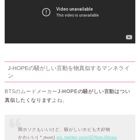
J-HOPEの騒がしい言動を物真似するマンネライ
ン
BTSのムードメーカー
J-HOPEの騒がしい言動はつい
真似したくなります
よね。
闇ホソクもいいけど、騒がしいホビも大好物︎︎
かわいい( * ֦ơωơ֦)
pic.twitter.com/lZNsmJNrwu