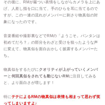
その後に、RMが厳つい表情をしながらカメラを上にあ
げ、人差し指を口に当て、手のひらを耳に当てるので
すが、この一連の流れがメンバーに刺さり物真似の対
象になったのです。
音楽番組や撮影裏などでRMの「ようこそ。バンタンは
初めてだろ？」の部分をわざと受けを狙ったような声
に変えて、物真似を面白おかしく披露するメンバーた
ち。
物真似をするたびに
クオリティが上がっていくメンバ
ー
と
何回真似をされても動じないRM
に注目してみる
と、より面白さが増します！
特に
テテによるRMの物真似は表情も相まって思わず笑
ってしまいますよ♪