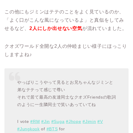
この他にもジミンはテテのことをよく見ているのか、
「よく口がこんな風になっているよ」と真似をしてみ
せるなど、
2人にしか出せない空気
が流れていました。
クオズワールド全開な2人の仲睦まじい様子にほっこり
しますよね♪
やっぱりこうやって見るとお兄ちゃんなジミンと
弟なテテって感じで尊い
それで居て最高の友達同士なクオズFriendsの歌詞
のように一生隣同士で笑いあっていてね
I vote
#RM
#Jin
#Suga
#Jhope
#Jimin
#V
#Jungkook
of
#BTS
for