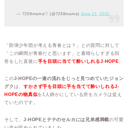
— 7258mama‍♡ (@7258mama)
June 22, 2022
「防弾少年団が考える青春とは？」との質問に対して
「この瞬間が青春だと思います」と素晴らしすぎる回
答をした直後に
手を目頭に当てて酔いしれるJ-HOPE
。
この
J-HOPEの一連の流れをじっと見つめていたジョン
グク
は、
すかさず手を目頭に手を当てて酔いしれるJ-
HOPEの物真似
を1人静かにしている所をカメラは捉え
ていたのです。
そして、
J-HOPEとテテのセルカには兄弟感満載
の可愛
い姿が収められていました。