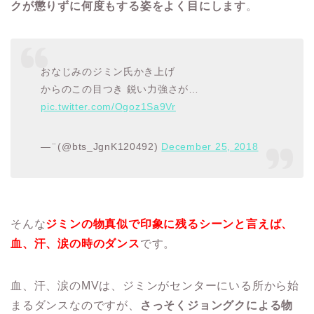
クが懲りずに何度もする姿をよく目にします
。
おなじみのジミン氏かき上げ
からのこの目つき 鋭い力強さが…
pic.twitter.com/Ogoz1Sa9Vr
— ̈ (@bts_JgnK120492)
December 25, 2018
そんな
ジミンの物真似で印象に残るシーンと言えば、
血、汗、涙の時のダンス
です。
血、汗、涙のMVは、ジミンがセンターにいる所から始
まるダンスなのですが、
さっそくジョングクによる物