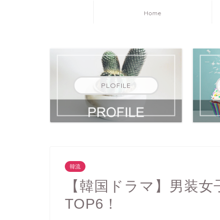
Home
PLOFILE
韓流
【韓国ドラマ】男装女
TOP6！