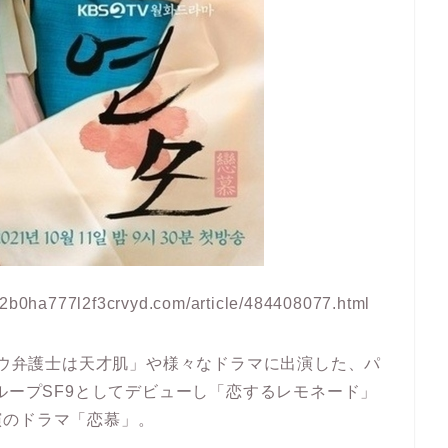
b0ha777l2f3crvyd.com/article/484408077.html
ヨンウ弁護士は天才肌」や様々なドラマに出演した、パ
ループSF9としてデビューし「恋するレモネード」
演のドラマ「恋慕」。