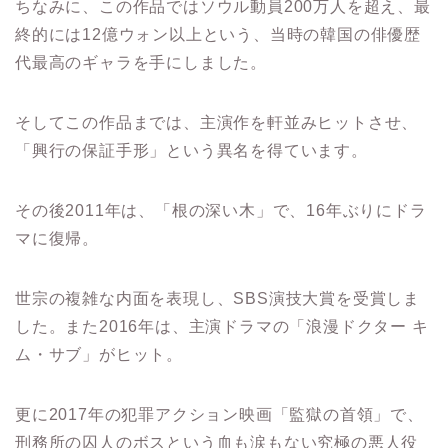
ちなみに、この作品ではソウル動員200万人を超え、最
終的には12億ウォン以上という、当時の韓国の俳優歴
代最高のギャラを手にしました。
そしてこの作品までは、主演作を軒並みヒットさせ、
「興行の保証手形」という異名を得ています。
その後2011年は、「根の深い木」で、16年ぶりにドラ
マに復帰。
世宗の複雑な内面を表現し、SBS演技大賞を受賞しま
した。また2016年は、主演ドラマの「浪漫ドクター キ
ム・サブ」がヒット。
更に2017年の犯罪アクション映画「
監獄の首領
」で、
刑務所の囚人のボスという血も涙もない究極の悪人役