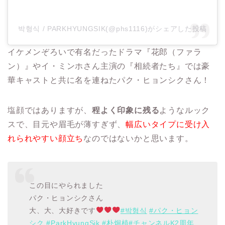
박형식 / PARKHYUNGSIK(@phs1116)がシェアした投稿
イケメンぞろいで有名だったドラマ『花郎（ファラ
ン）』やイ・ミンホさん主演の『相続者たち』では豪
華キャストと共に名を連ねたパク・ヒョンシクさん！
塩顔ではありますが、
程よく印象に残る
ようなルック
スで、目元や眉毛が薄すぎず、
幅広いタイプに受け入
れられやすい顔立ち
なのではないかと思います。
この目にやられました
パク・ヒョンシクさん
大、大、大好きです
#박형식
#パク・ヒョン
シク
#ParkHyungSik
#朴炯植
#チャンネルK2周年