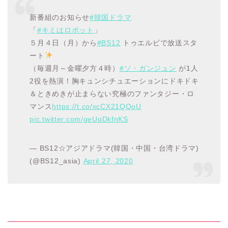
新番組のお知らせ
#韓国ドラマ
「
#キミはロボット
」
５月４日（月）から
#BS12
トゥエルビで放送スタ
ート
（毎週月～金曜夕方４時）
#ソ・ガンジュン
が1人
2役を熱演！胸キュンシチュエーションにドキドキ
＆ときめきが止まらない究極のファンタジー・ロ
マンス
https://t.co/xcCX21QQoU
pic.twitter.com/geUqDkfnKS
— BS12☆アジアドラマ(韓国・中国・台湾ドラマ)
(@BS12_asia)
April 27, 2020