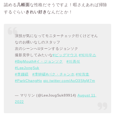
認める
几帳面
な性格だそうですよ！暇さえあれば掃除
するぐらい
きれい好き
なんだとか！
演技が気になってモニターチェック行くけどそん
なのお構いなしのスタッフ
次のシーンへUターンするジョンソク
撮影見学してみたいな
#ビッグマウス
#빅마우스
#BigMouth
#イ・ジョンソク
#이종석
#LeeJongSuk
#李鍾碩
#李钟硕
#パク・チャンホ
#박창호
#ParkChangHo
pic.twitter.com/AoO3SfgM7m
— マリリン (@LeeJougSuk89914)
August 11,
2022