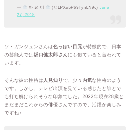
—
아 요 미
(@LPXubP69TynLN9c)
June
27, 2018
ソ・ガンジュンさんは
色っぽい目元
が特徴的で、日本
の芸能人では
坂口健太郎さん
にも似ていると言われて
います。
そんな彼の性格は
人見知り
で、少々
内気
な性格のよう
です。しかし、テレビ出演を見ている感じだと誰とで
も打ち解けられそうな印象でした。2022年現在28歳と
まだまだこれからの俳優さんですので、活躍が楽しみ
ですね♪