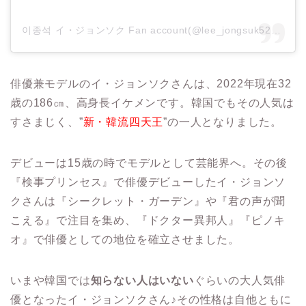
이종석 イ・ジョンソク Fan account(@lee_jongsuk529)がシェアした投稿
俳優兼モデルのイ・ジョンソクさんは、2022年現在32
歳の186㎝、高身長イケメンです。韓国でもその人気は
すさまじく、”
新・韓流四天王
”の一人となりました。
デビューは15歳の時でモデルとして芸能界へ。その後
『検事プリンセス』で俳優デビューしたイ・ジョンソ
クさんは『シークレット・ガーデン』や『君の声が聞
こえる』で注目を集め、『ドクター異邦人』『ピノキ
オ』で俳優としての地位を確立させました。
いまや韓国では
知らない人はいない
ぐらいの大人気俳
優となったイ・ジョンソクさん♪その性格は自他ともに