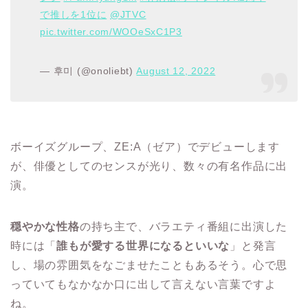
で推しを1位に
@JTVC
pic.twitter.com/WOOeSxC1P3
— 후미 (@onoliebt)
August 12, 2022
ボーイズグループ、ZE:A（ゼア）でデビューします
が、俳優としてのセンスが光り、数々の有名作品に出
演。
穏やかな性格
の持ち主で、バラエティ番組に出演した
時には「
誰もが愛する世界になるといいな
」と発言
し、場の雰囲気をなごませたこともあるそう。心で思
っていてもなかなか口に出して言えない言葉ですよ
ね。