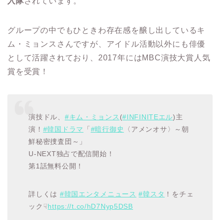
入隊
されています。
グループの中でもひときわ存在感を醸し出しているキ
ム・ミョンスさんですが、アイドル活動以外にも俳優
として活躍されており、2017年にはMBC演技大賞人気
賞を受賞！
演技ドル、
#キム・ミョンス
(
#INFINITEエル
)主
演！
#韓国ドラマ
「
#暗行御史
〈アメンオサ〉～朝
鮮秘密捜査団～」
U-NEXT独占で配信開始！
第1話無料公開！
詳しくは
#韓国エンタメニュース
#韓スタ
！をチェ
ック☟
https://t.co/hD7Nyp5DSB