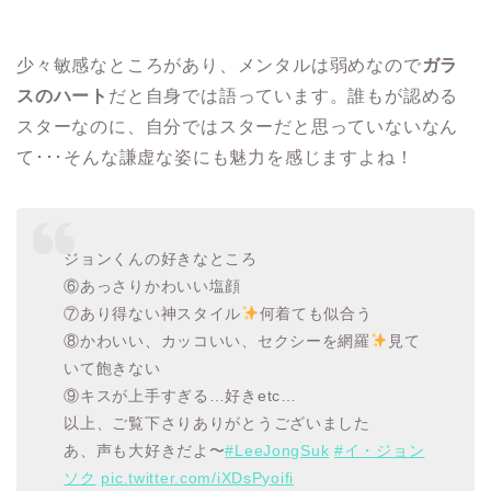
少々敏感なところがあり、メンタルは弱めなので
ガラ
スのハート
だと自身では語っています。誰もが認める
スターなのに、自分ではスターだと思っていないなん
て･･･そんな謙虚な姿にも魅力を感じますよね！
ジョンくんの好きなところ
⑥あっさりかわいい塩顔
⑦あり得ない神スタイル
何着ても似合う
⑧かわいい、カッコいい、セクシーを網羅
見て
いて飽きない
⑨キスが上手すぎる…好きetc…
以上、ご覧下さりありがとうございました
あ、声も大好きだよ〜
#LeeJongSuk
#イ・ジョン
ソク
pic.twitter.com/iXDsPyoifi