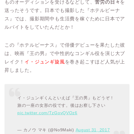
ものオーディションを受けるなどして、
苦労の日々
を
送ったそうです。日本でも撮影した『ホテルビーナ
ス』では、撮影期間中も生活費を稼ぐために日本でア
ルバイトをしていたんだとか！
この『ホテルビーナス』で俳優デビューを果たした彼
は、映画『王の男』で中性的なコンギル役を演じ大ブ
レイク！
イ・ジュンギ旋風
を巻き起こすほど人気が上
昇しました。
イ・ジュンギくんといえば『王の男』もどうぞ！
旅の一座の女形の役です。後はお察し下さい
pic.twitter.com/TzGovQVOz6
— カノウ マキ (@No9Maki)
August 31, 2017