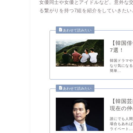
女優同士や女優とアイドルなど、意外な
る繋がりを持つ7組を紹介をしていきたい
【韓国俳
7選！
韓国ドラマや
なり気になる
簡単...
【韓国芸
現在の仲
誰にでも人
場合もあれば
ライベート...