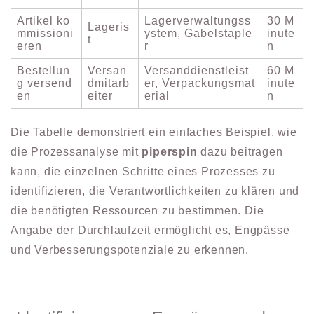
Artikel ko
Lagerverwaltungss
30 M
Lageris
mmissioni
ystem, Gabelstaple
inute
t
eren
r
n
Bestellun
Versan
Versanddienstleist
60 M
g versend
dmitarb
er, Verpackungsmat
inute
en
eiter
erial
n
Die Tabelle demonstriert ein einfaches Beispiel, wie
die Prozessanalyse mit
piperspin
dazu beitragen
kann, die einzelnen Schritte eines Prozesses zu
identifizieren, die Verantwortlichkeiten zu klären und
die benötigten Ressourcen zu bestimmen. Die
Angabe der Durchlaufzeit ermöglicht es, Engpässe
und Verbesserungspotenziale zu erkennen.