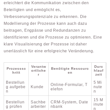
erleichtert die Kommunikation zwischen den
Beteiligten und ermöglicht es,
Verbesserungspotenziale zu erkennen. Die
Modellierung der Prozesse kann auch dazu
beitragen, Engpässe und Redundanzen zu
identifizieren und die Prozesse zu optimieren. Eine
klare Visualisierung der Prozesse ist daher
unerlässlich für eine erfolgreiche Veränderung.
Verantw
Durc
Prozesssc
Benötigte Ressourc
ortliche
hlauf
hritt
en
r
zeit
Bestellun
5 Mi
Online-Formular, T
g aufgebe
Kunde
nute
elefon
n
n
15 M
Bestellun
Sachbe
CRM-System, Date
inute
g prüfen
arbeiter
nbank
n