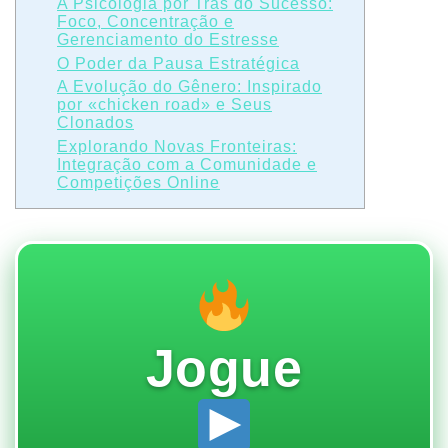
A Psicologia por Trás do Sucesso:
Foco, Concentração e
Gerenciamento do Estresse
O Poder da Pausa Estratégica
A Evolução do Gênero: Inspirado
por «chicken road» e Seus
Clonados
Explorando Novas Fronteiras:
Integração com a Comunidade e
Competições Online
Jogue