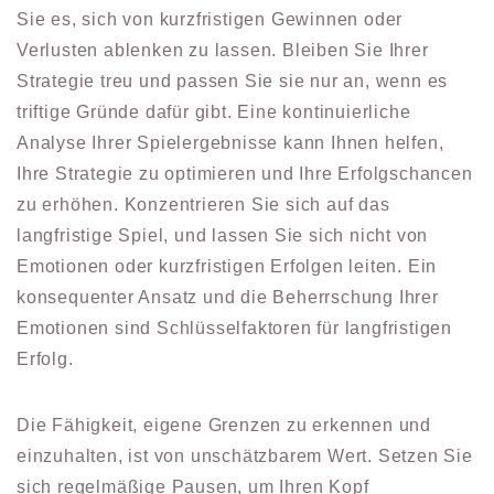
Sie es, sich von kurzfristigen Gewinnen oder
Verlusten ablenken zu lassen. Bleiben Sie Ihrer
Strategie treu und passen Sie sie nur an, wenn es
triftige Gründe dafür gibt. Eine kontinuierliche
Analyse Ihrer Spielergebnisse kann Ihnen helfen,
Ihre Strategie zu optimieren und Ihre Erfolgschancen
zu erhöhen. Konzentrieren Sie sich auf das
langfristige Spiel, und lassen Sie sich nicht von
Emotionen oder kurzfristigen Erfolgen leiten. Ein
konsequenter Ansatz und die Beherrschung Ihrer
Emotionen sind Schlüsselfaktoren für langfristigen
Erfolg.
Die Fähigkeit, eigene Grenzen zu erkennen und
einzuhalten, ist von unschätzbarem Wert. Setzen Sie
sich regelmäßige Pausen, um Ihren Kopf