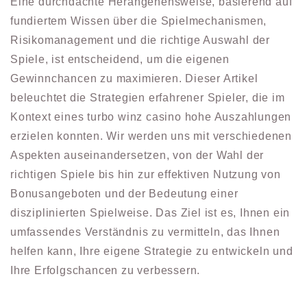
Eine durchdachte Herangehensweise, basierend auf
fundiertem Wissen über die Spielmechanismen,
Risikomanagement und die richtige Auswahl der
Spiele, ist entscheidend, um die eigenen
Gewinnchancen zu maximieren. Dieser Artikel
beleuchtet die Strategien erfahrener Spieler, die im
Kontext eines turbo winz casino hohe Auszahlungen
erzielen konnten. Wir werden uns mit verschiedenen
Aspekten auseinandersetzen, von der Wahl der
richtigen Spiele bis hin zur effektiven Nutzung von
Bonusangeboten und der Bedeutung einer
disziplinierten Spielweise. Das Ziel ist es, Ihnen ein
umfassendes Verständnis zu vermitteln, das Ihnen
helfen kann, Ihre eigene Strategie zu entwickeln und
Ihre Erfolgschancen zu verbessern.