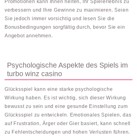
Promotionen kann Ihnen helfen, Ihr Spielerlebnis zu
verbessern und Ihre Gewinne zu maximieren. Seien
Sie jedoch immer vorsichtig und lesen Sie die
Bonusbedingungen sorgfältig durch, bevor Sie ein
Angebot annehmen.
Psychologische Aspekte des Spiels im
turbo winz casino
Glücksspiel kann eine starke psychologische
Wirkung haben. Es ist wichtig, sich dieser Wirkung
bewusst zu sein und eine gesunde Einstellung zum
Glücksspiel zu entwickeln. Emotionales Spielen, das
auf Frustration, Ärger oder Gier basiert, kann schnell
zu Fehlentscheidungen und hohen Verlusten führen.