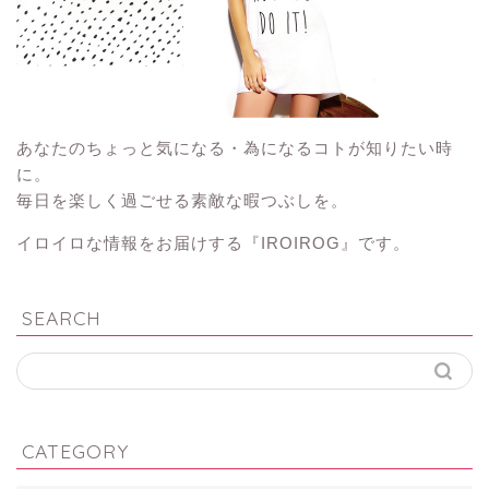
あなたのちょっと気になる・為になるコトが知りたい時
に。
毎日を楽しく過ごせる素敵な暇つぶしを。
イロイロな情報をお届けする『IROIROG』です。
SEARCH
CATEGORY