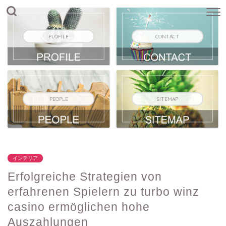
PLOFILE
CONTACT
PEOPLE
SITEMAP
インテリア
Erfolgreiche Strategien von
erfahrenen Spielern zu turbo winz
casino ermöglichen hohe
Auszahlungen