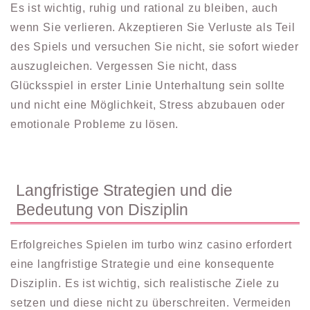
Es ist wichtig, ruhig und rational zu bleiben, auch
wenn Sie verlieren. Akzeptieren Sie Verluste als Teil
des Spiels und versuchen Sie nicht, sie sofort wieder
auszugleichen. Vergessen Sie nicht, dass
Glücksspiel in erster Linie Unterhaltung sein sollte
und nicht eine Möglichkeit, Stress abzubauen oder
emotionale Probleme zu lösen.
Langfristige Strategien und die
Bedeutung von Disziplin
Erfolgreiches Spielen im turbo winz casino erfordert
eine langfristige Strategie und eine konsequente
Disziplin. Es ist wichtig, sich realistische Ziele zu
setzen und diese nicht zu überschreiten. Vermeiden