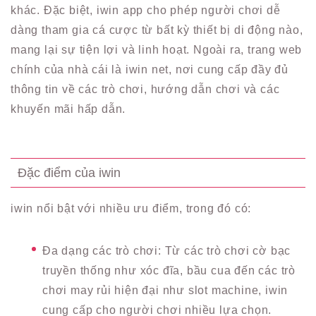
khác. Đặc biệt, iwin app cho phép người chơi dễ
dàng tham gia cá cược từ bất kỳ thiết bị di động nào,
mang lại sự tiện lợi và linh hoạt. Ngoài ra, trang web
chính của nhà cái là iwin net, nơi cung cấp đầy đủ
thông tin về các trò chơi, hướng dẫn chơi và các
khuyến mãi hấp dẫn.
Đặc điểm của iwin
iwin nổi bật với nhiều ưu điểm, trong đó có:
Đa dạng các trò chơi: Từ các trò chơi cờ bạc
truyền thống như xóc đĩa, bầu cua đến các trò
chơi may rủi hiện đại như slot machine, iwin
cung cấp cho người chơi nhiều lựa chọn.