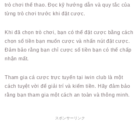
trò chơi thể thao. Đọc kỹ hướng dẫn và quy tắc của
từng trò chơi trước khi đặt cược.
Khi đã chọn trò chơi, bạn có thể đặt cược bằng cách
chọn số tiền bạn muốn cược và nhấn nút đặt cược.
Đảm bảo rằng bạn chỉ cược số tiền bạn có thể chấp
nhận mất.
Tham gia cá cược trực tuyến tại iwin club là một
cách tuyệt vời để giải trí và kiếm tiền. Hãy đảm bảo
rằng bạn tham gia một cách an toàn và thông minh.
スポンサーリンク