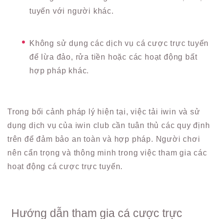
tuyến với người khác.
Không sử dụng các dịch vụ cá cược trực tuyến
để lừa đảo, rửa tiền hoặc các hoạt động bất
hợp pháp khác.
Trong bối cảnh pháp lý hiện tại, việc tải iwin và sử
dụng dịch vụ của iwin club cần tuân thủ các quy định
trên để đảm bảo an toàn và hợp pháp. Người chơi
nên cẩn trọng và thông minh trong việc tham gia các
hoạt động cá cược trực tuyến.
Hướng dẫn tham gia cá cược trực