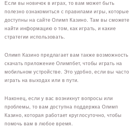
Если вы новичок в играх, то вам может быть
полезно ознакомиться с правилами игры, которые
доступны на сайте Олимп Казино. Там вы сможете
найти информацию о том, как играть, и какие
стратегии использовать.
Олимп Казино предлагает вам также возможность
скачать приложение Олимпбет, чтобы играть на
мобильном устройстве. Это удобно, если вы часто
играть на выходах или в пути.
Наконец, если у вас возникнут вопросы или
проблемы, то вам доступна поддержка Олимп
Казино, которая работает круглосуточно, чтобы
помочь вам в любое время.