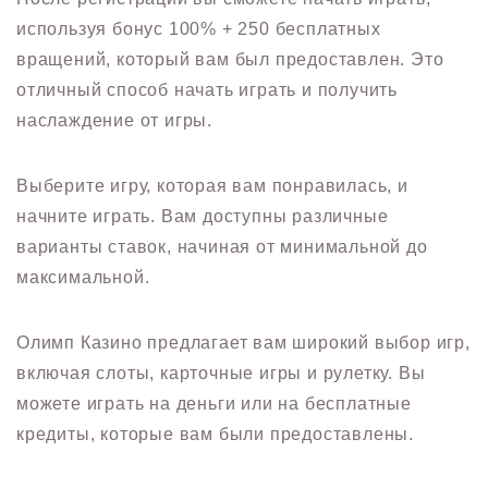
используя бонус 100% + 250 бесплатных
вращений, который вам был предоставлен. Это
отличный способ начать играть и получить
наслаждение от игры.
Выберите игру, которая вам понравилась, и
начните играть. Вам доступны различные
варианты ставок, начиная от минимальной до
максимальной.
Олимп Казино предлагает вам широкий выбор игр,
включая слоты, карточные игры и рулетку. Вы
можете играть на деньги или на бесплатные
кредиты, которые вам были предоставлены.