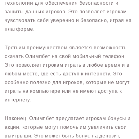
технологии для обеспечения безопасности и
защиты данных игроков. Это позволяет игрокам
чувствовать себя уверенно и безопасно, играя на
платформе.
Третьим преимуществом является возможность
скачать Олимпбет на свой мобильный телефон.
Это позволяет игрокам играть в любое время и в
любом месте, где есть доступ к интернету. Это
особенно полезно для игроков, которые не могут
играть на компьютере или не имеют доступа к
интернету.
Наконец, Олимпбет предлагает игрокам бонусы и
акции, которые могут помочь им увеличить свои
выигрыши. Это может быть бонус на депозит,