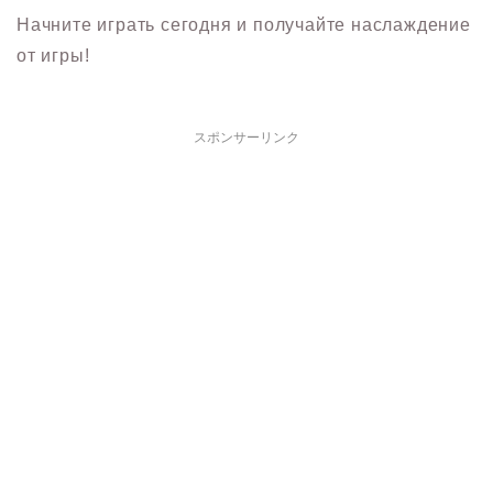
Начните играть сегодня и получайте наслаждение
от игры!
スポンサーリンク