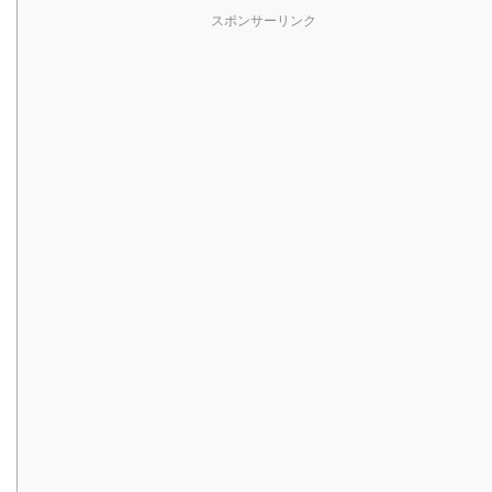
スポンサーリンク