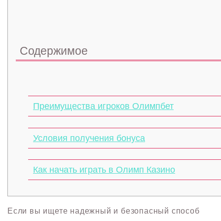
Содержимое
Преимущества игроков Олимпбет
Условия получения бонуса
Как начать играть в Олимп Казино
Если вы ищете надежный и безопасный способ