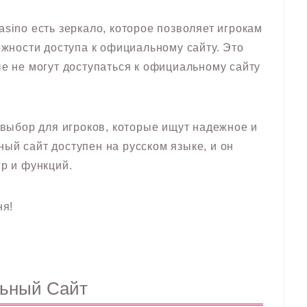
sino есть зеркало, которое позволяет игрокам
ожности доступа к официальному сайту. Это
ые не могут доступаться к официальному сайту
 выбор для игроков, которые ищут надежное и
ый сайт доступен на русском языке, и он
гр и функций.
ня!
льный Сайт