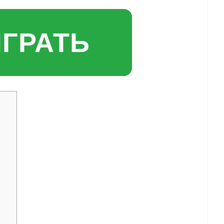
ГРАТЬ