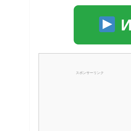
И
スポンサーリンク