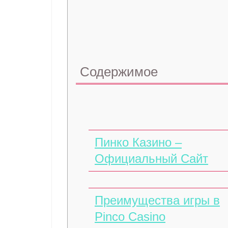
Содержимое
Пинко Казино –
Официальный Сайт
Преимущества игры в
Pinco Casino