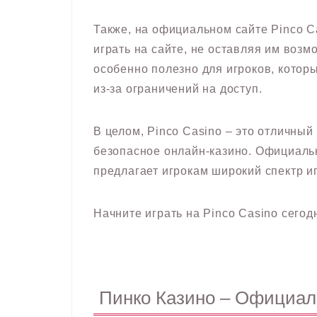
Также, на официальном сайте Pinco Ca
играть на сайте, не оставляя им возм
особенно полезно для игроков, котор
из-за ограничений на доступ.
В целом, Pinco Casino – это отличный
безопасное онлайн-казино. Официальн
предлагает игрокам широкий спектр и
Начните играть на Pinco Casino сегод
Пинко Казино – Официа