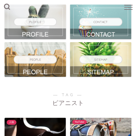
PLOFILE
CONTACT
PEOPLE
SITEMAP
― TAG ―
ピアニスト
YouTuber
人物