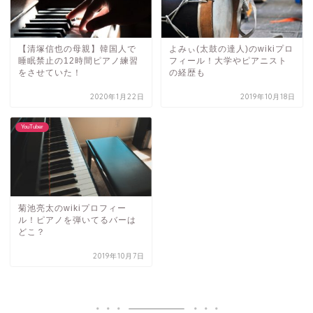
【清塚信也の母親】韓国人で
よみぃ(太鼓の達人)のwikiプロ
睡眠禁止の12時間ピアノ練習
フィール！大学やピアニスト
をさせていた！
の経歴も
2020年1月22日
2019年10月18日
YouTuber
菊池亮太のwikiプロフィー
ル！ピアノを弾いてるバーは
どこ？
2019年10月7日