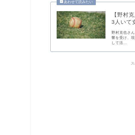
【野村克
3人いて
野村克也さん
響を受け、
して活...
ス