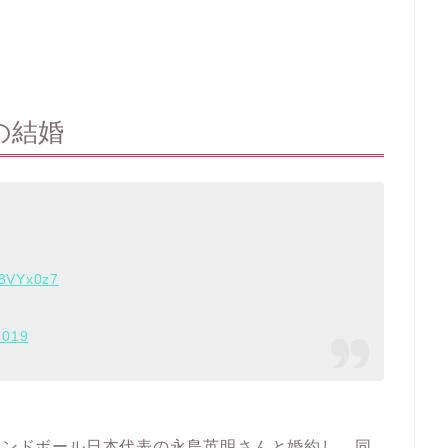
の結婚
18VYx0z7
2019
元ハンドボール日本代表の永島英明さんと婚約し、同