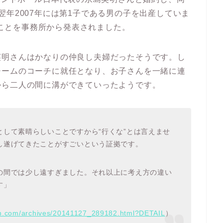
翌年2007年には第1子である男の子を出産していま
ることを事務所から発表されました。
英明さんはかなりの仲良し夫婦だったそうです。し
チームのコーチに就任となり、お子さんを一緒に連
から二人の間に溝ができていったようです。
して素晴らしいことですから“行くな”とは言えませ
し遂げてきたことがすごいという証拠です。
の間では少し遠すぎました。それ以上に考え方の違い
す」
en.com/archives/20141127_289182.html?DETAIL
）