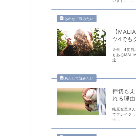
います。 ...
【MAL
ツ4でも
近年、4度目
もあるMAL
達...
押切もえ
れる理由
蛯原友里さん
てブレイクし
手...