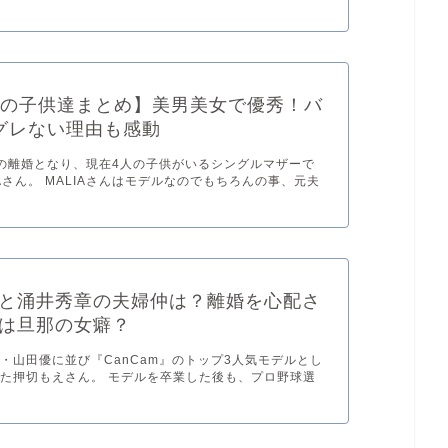
IAの子供達まとめ】美男美女で優秀！バ
グレない理由も感動
の離婚となり、現在4人の子供がいるシングルマザーで
IAさん。 MALIAさんはモデルなのでもちろんの事、元夫
と涌井秀章の夫婦仲は？離婚を心配さ
は旦那の女癖？
・山田優に並び『CanCam』のトップ3人気モデルとし
た押切もえさん。 モデルを卒業した後も、プロ野球選