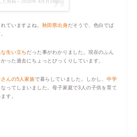
ェアした投稿 –
2020年 4月月27日午後10時09分PDT
されていますよね。
秋田県出身
だそうで、色白でぱ
す。
絶な生い立ち
だった事がわかりました。現在のふん
なかった過去にちょっとびっくりしています。
さんの5人家族
で暮らしていました。しかし、
中学
となってしまいました。母子家庭で3人の子供を育て
います。