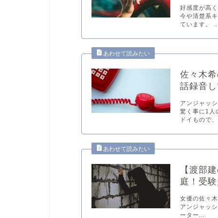
好感度が高
今や清楚系キ
ています。 ..
佐々木希
話録音し
アンジャッ
驚く事に1人
ドイもので、.
【渡部建
庭！受験
女優の佐々
アンジャッシ
ーター...