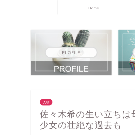
Home
PLOFILE
人物
佐々木希の生い立ちは
少女の壮絶な過去も