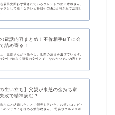
く老若男女問わず愛されているタレントの佐々木希さん。
ャラとして様々なテレビ番組やCMに出演されて活躍し
.
の電話内容まとめ！不倫相手B子に会
て詰め寄る！
シュ・渡部さんが不倫をし、世間の注目を浴びています。
の女性ではなく複数の女性とで、なおかつその内容もヒ
..
の生い立ち】父親が東芝の金持ち家
失敗で精神病む？
木希さんと結婚したことで脚光を浴びた、お笑いコンビ・
ュのツッコミを務める渡部建さん。 司会やグルメリポ