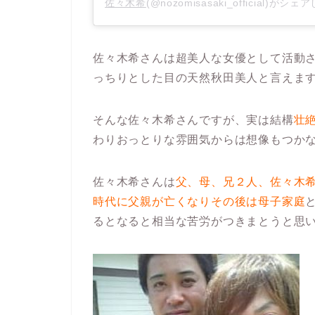
佐々木希
(@nozomisasaki_official)がシ
佐々木希さんは超美人な女優として活動
っちりとした目の天然秋田美人と言えま
そんな佐々木希さんですが、実は結構
壮
わりおっとりな雰囲気からは想像もつか
佐々木希さんは
父、母、兄２人、佐々木希
時代に父親が亡くなりその後は母子家庭
るとなると相当な苦労がつきまとうと思