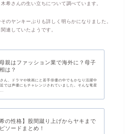
々木希さんの生い立ちについて調べています。
やそのヤンキーぷりも詳しく明らかになりました。
く関連していたようです。
母親はファッション業で海外に？母子
相は？
涼さん、ドラマや映画にと若手俳優の中でもかなり活躍中
最近では声優にもチャレンジされていました。そんな竜星
..
希の性格】股間蹴り上げからヤキまで
ピソードまとめ！