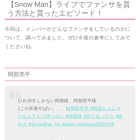
【
Snow Man
】ライブでファンサを貰
う方法と貰ったエピソード！
今回は、メンバーがどんなファンサをしているのかに
ついて、調べてみました。ぜひ今後の参考にしてみて
くださいね。
阿部亮平
ひれ伏すしかない阿部様、阿部亮平様
(この衣装やばい、、、)
#阿部亮平
#阿部ちゃん
#
だなんてもう呼べない
#阿部様
#目があったら
#終
わり
#SnowMan
pic.twitter.com/kqw28R0jY8