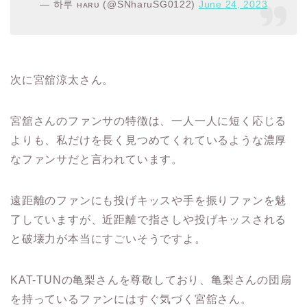
— 하루 ʜᴀʀᴜ (@SNharuSG0122)
June 24, 2023
次に宮舘涼太さん。
宮舘さんのファンサの特徴は、一人一人に短く応じる
よりも、私だけを長く見つめてくれているような濃厚
なファンサだと言われています。
遠距離のファンにも投げキッスや手を振りファンを魅
了していますが、近距離で指さしや投げキッスされる
と破壊力が本当にすごいそうですよ。
KAT-TUN
の亀梨さんを尊敬しており、亀梨さんの団扇
を持っているファンにはすぐ気づ
く宮舘さん。