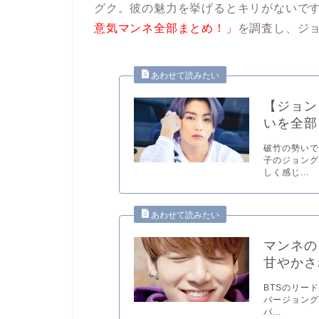
グク。彼の魅力を挙げるとキリがないで
意気マンネ全部まとめ！」
を調査し、ジ
【ジョン
いを全部
破竹の勢いで
子のジョング
しく感じ...
マンネの
甘やか
BTSのリー
バージョング
バ...