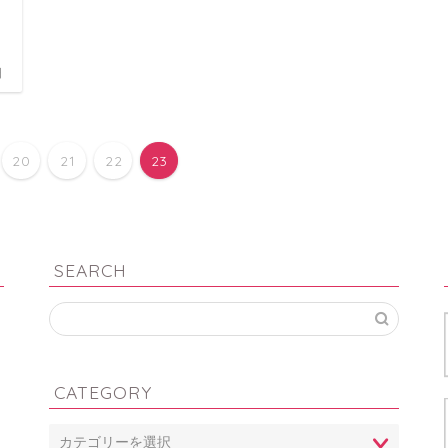
日
20
21
22
23
SEARCH
CATEGORY