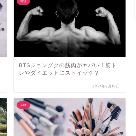
韓流
BTSジョングクの筋肉がヤバい！筋ト
レやダイエットにストイック？
日
2021年2月19日
人物