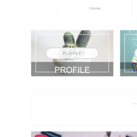
Home
PLOFILE
―