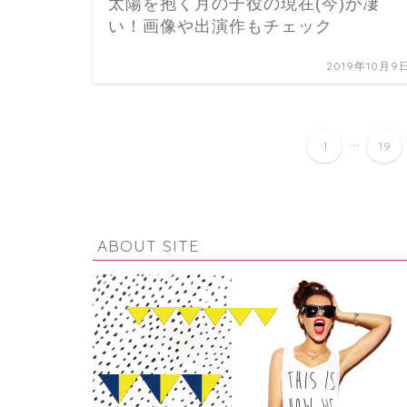
太陽を抱く月の子役の現在(今)が凄
い！画像や出演作もチェック
2019年10月9
...
1
19
ABOUT SITE