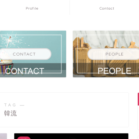
Profile
Contact
CONTACT
PEOPLE
 TAG ―
韓流