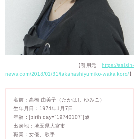
【引用元：
https://saisin-
news.com/2018/01/31/takahashiyumiko-wakaikoro/
】
名前：高橋 由美子（たかはし ゆみこ）
生年月日：1974年1月7日
年齢：[birth day=”19740107″]歳
出身地：埼玉県大宮市
職業：女優、歌手