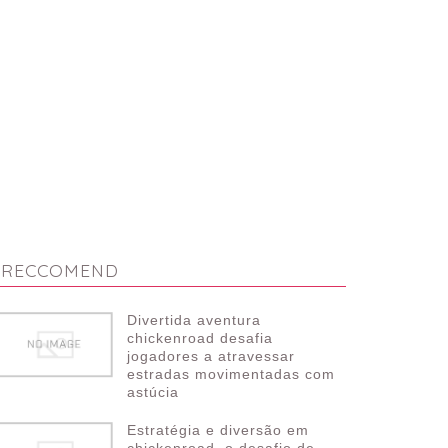
RECCOMEND
Divertida aventura
chickenroad desafia
jogadores a atravessar
estradas movimentadas com
astúcia
Estratégia e diversão em