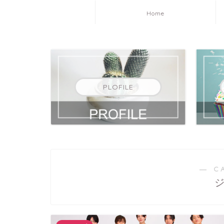
Home
PLOFILE
― C